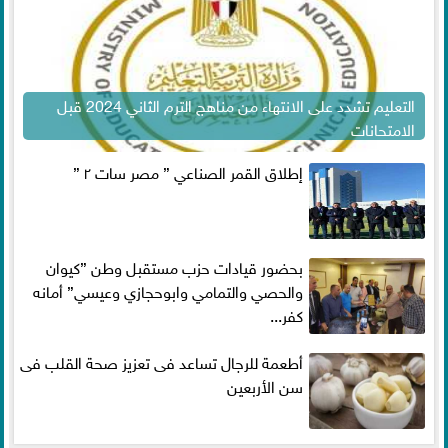
التعليم تشدد على الانتهاء من مناهج الترم الثاني 2024 قبل
الامتحانات
إطلاق القمر الصناعي ” مصر سات ٢ ”
بحضور قيادات حزب مستقبل وطن ”كيوان
والحصي والتمامي وابوحجازي وعيسي” أمانه
كفر...
أطعمة للرجال تساعد فى تعزيز صحة القلب فى
سن الأربعين