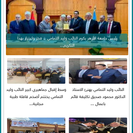
رئيس جامعة الأزهر يكرم النائب وليد التمامي .. فخر واعتزاز بهذا
التكريم...
النائب وليد التمامي يهنئ الاستاذ
وسط إقبال جماهيري كبير النائب وليد
الدكتور محمود صديق تكليفة قائم
التمامي يختتم أضخم قافلة طبية
باعمال ...
مجانية...