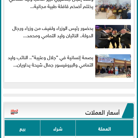
يختتم أضخم قافلة طبية مجانية...
بحضور رئيس الوزراء ولفيف من وزراء ورجال
الدولة.. النائبان وليد التمامي ومحمد...
بصمة إنسانية في ”جلال وعتيبة”.. النائب وليد
التمامي والبروفيسور جمال شيحة يداويان...
أسعار العملات
العملة
شراء
بيع