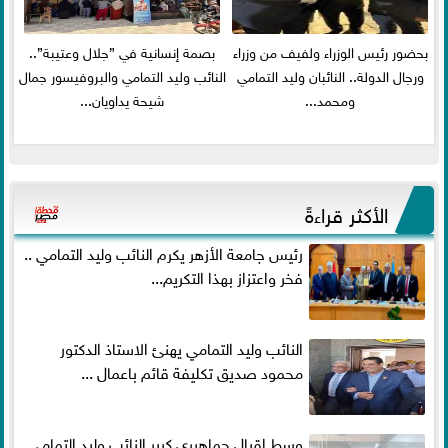
بحضور رئيس الوزراء ولفيف من وزراء
بصمة إنسانية في ”جلال وعتيبة”..
ورجال الدولة.. النائبان وليد التمامي
النائب وليد التمامي والبروفيسور جمال
ومحمد...
شيحة يداويان...
الأكثر قراءةً
رئيس جامعة الأزهر يكرم النائب وليد التمامي ..
فخر واعتزاز بهذا التكريم...
النائب وليد التمامي يهنئ الاستاذ الدكتور
محمود صديق تكليفة قائم باعمال ...
وسط إقبال جماهيري كبير النائب وليد التمامي