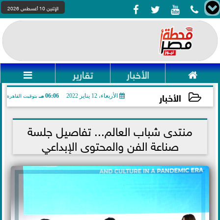




الإثنين 10 أغسطس 2026

الأخبار
تقارير

الأخبار
الأربعاء، 12 يناير 2022
06:06 مـ
بتوقيت القاهرة
2022-01-12 18:06:33
منتدى شباب العالم... تفاصيل جلسة
صناعة الفن والمحتوى الإبداعي