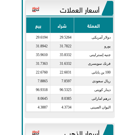
أسعار العملات
العملة
شراء
بيع
دولار أمريكى​
29.5264
29.6194
يورو​
31.7822
31.8942
جنيه إسترلينى​
35.8332
35.9610
فرنك سويسرى​
31.6332
31.7363
100 ين يابانى​
22.6031
22.6760
ريال سعودى​
7.8597
7.8865
دينار كويتى​
96.5325
96.9318
درهم اماراتى​
8.0385
8.0645
اليوان الصينى​
4.3734
4.3887
أسعار الذهب