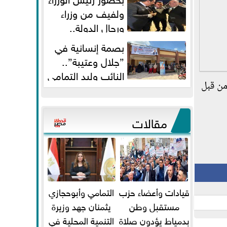
ولفيف من وزراء
ورجال الدولة..
النائبان وليد التمامي ومحمد...
بصمة إنسانية في
”جلال وعتيبة”..
النائب وليد التمامي
 من قبل
والبروفيسور جمال شيحة يداويان...
مقالات
قيادات وأعضاء حزب
التمامي وأبوحجازي
مستقبل وطن
يثمنان جهد وزيرة
بدمياط يؤدون صلاة
التنمية المحلية في