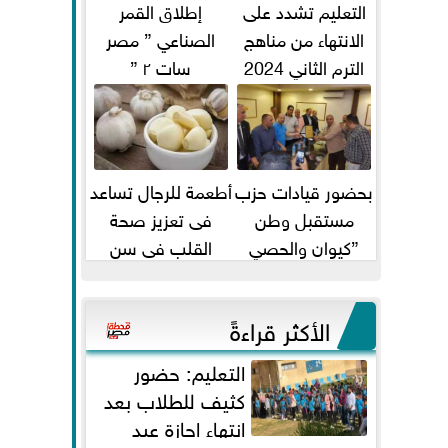
التعليم تشدد على
إطلاق القمر
الانتهاء من مناهج
الصناعي ” مصر
الترم الثاني 2024
سات ٢ ”
قبل الامتحانات
بحضور قيادات حزب
أطعمة للرجال تساعد
مستقبل وطن
فى تعزيز صحة
”كيوان والحصي
القلب فى سن
والتمامي وابوحجازي
الأربعين
وعيسي” أمانه كفر...
الأكثر قراءةً
التعليم: حضور
كثيف للطلاب بعد
انتهاء إجازة عيد