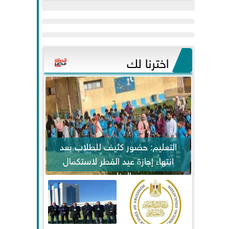
عيد
مواكبة خطوات
الفطر..ويحتشدون
الرئيس السيسي...
وسط آلاف...
اخترنا لك
التعليم: حضور كثيف للطلاب بعد
انتهاء إجازة عيد الفطر لاستكمال
المناهج