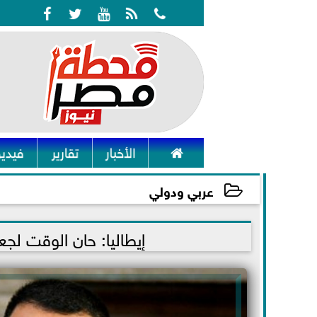






الأخبار
تقارير
فيديو
عربي ودولي
2022-01-10 23:42:38
إيطاليا: حان الوقت لجع