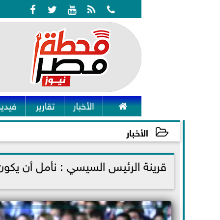






الأخبار
تقارير
فيديو
الأخبار
2022-01-10 19:24:57
قرينة الرئيس السيسي : نأمل أن يكون