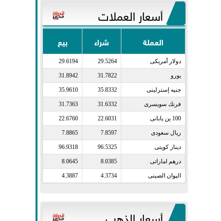
أسعار العملات
العملة
شراء
بيع
دولار أمريكى​
29.5264
29.6194
يورو​
31.7822
31.8942
جنيه إسترلينى​
35.8332
35.9610
فرنك سويسرى​
31.6332
31.7363
100 ين يابانى​
22.6031
22.6760
ريال سعودى​
7.8597
7.8865
دينار كويتى​
96.5325
96.9318
درهم اماراتى​
8.0385
8.0645
اليوان الصينى​
4.3734
4.3887
أسعار الذهب