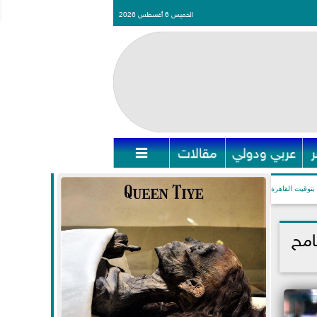
الخميس 6 أغسطس 2026
عربي ودولي
مقالات

بتوقيت القاهرة
امح