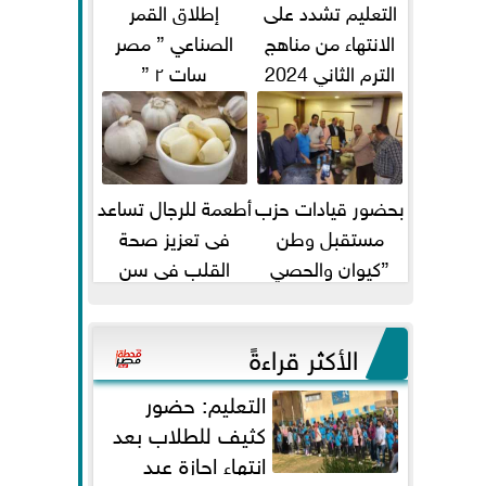
التعليم تشدد على
إطلاق القمر
الانتهاء من مناهج
الصناعي ” مصر
الترم الثاني 2024
سات ٢ ”
قبل الامتحانات
بحضور قيادات حزب
أطعمة للرجال تساعد
مستقبل وطن
فى تعزيز صحة
”كيوان والحصي
القلب فى سن
والتمامي وابوحجازي
الأربعين
وعيسي” أمانه كفر...
الأكثر قراءةً
التعليم: حضور
كثيف للطلاب بعد
انتهاء إجازة عيد