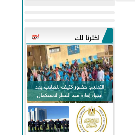
عيد
مواكبة خطوات
الفطر..ويحتشدون
الرئيس السيسي...
وسط آلاف...
اخترنا لك
التعليم: حضور كثيف للطلاب بعد
انتهاء إجازة عيد الفطر لاستكمال
المناهج