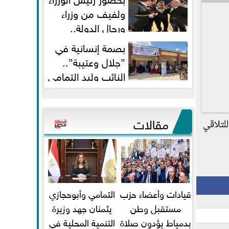
ولفيف من وزراء
ورجال الدولة..
النائبان وليد التمامي ومحمد...
بصمة إنسانية في
”جلال وعتيبة”..
النائب وليد التمامي
والبروفيسور جمال شيحة يداويان...
مقالات
لتلاقي
قيادات وأعضاء حزب
التمامي وأبوحجازي
مستقبل وطن
يثمنان جهد وزيرة
بدمياط يؤدون صلاة
التنمية المحلية في