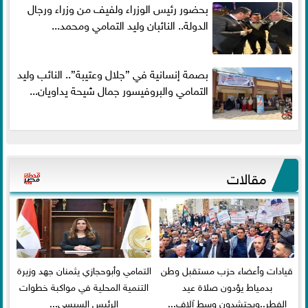
بحضور رئيس الوزراء ولفيف من وزراء ورجال
الدولة.. النائبان وليد التمامي ومحمد...
بصمة إنسانية في ”جلال وعتيبة”.. النائب وليد
التمامي والبروفيسور جمال شيحة يداويان...
مقالات
قيادات وأعضاء حزب مستقبل وطن
التمامي وأبوحجازي يثمنان جهد وزيرة
بدمياط يؤدون صلاة عيد
التنمية المحلية في مواكبة خطوات
الفطر..ويحتشدون وسط آلاف...
الرئيس السيسي...