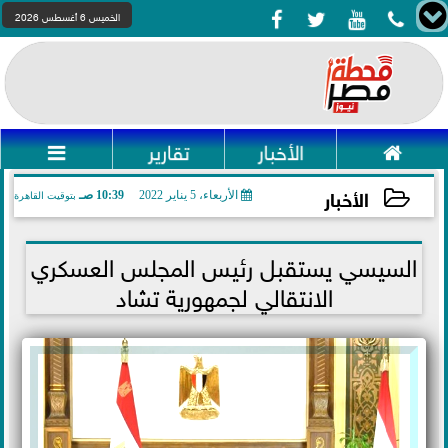




الخميس 6 أغسطس 2026

الأخبار
تقارير

الأخبار
الأربعاء، 5 يناير 2022
10:39 صـ
بتوقيت القاهرة
2022-01-05 10:39:15
السيسي يستقبل رئيس المجلس العسكري
الانتقالي لجمهورية تشاد