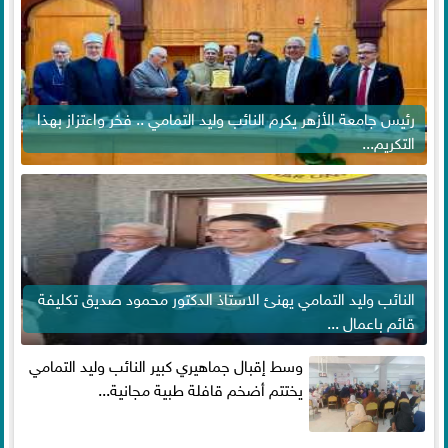
رئيس جامعة الأزهر يكرم النائب وليد التمامي .. فخر واعتزاز بهذا
التكريم...
النائب وليد التمامي يهنئ الاستاذ الدكتور محمود صديق تكليفة
قائم باعمال ...
وسط إقبال جماهيري كبير النائب وليد التمامي
يختتم أضخم قافلة طبية مجانية...