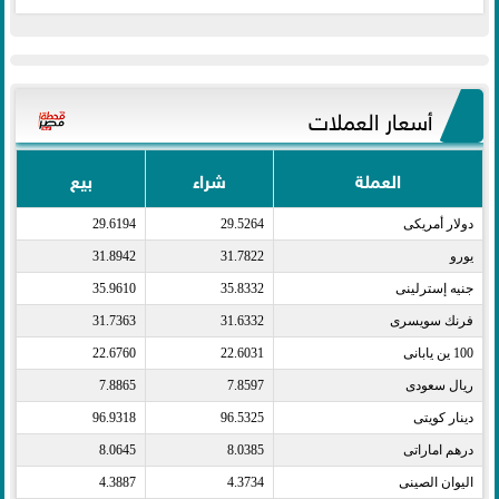
أسعار العملات
العملة
شراء
بيع
دولار أمريكى​
29.5264
29.6194
يورو​
31.7822
31.8942
جنيه إسترلينى​
35.8332
35.9610
فرنك سويسرى​
31.6332
31.7363
100 ين يابانى​
22.6031
22.6760
ريال سعودى​
7.8597
7.8865
دينار كويتى​
96.5325
96.9318
درهم اماراتى​
8.0385
8.0645
اليوان الصينى​
4.3734
4.3887