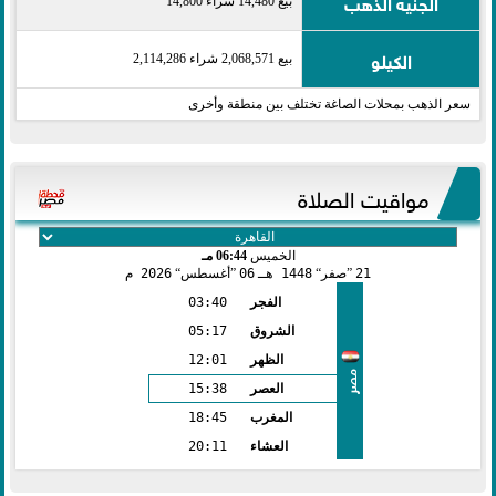
الجنيه الذهب
بيع 14,480 شراء 14,800
الكيلو
بيع 2,068,571 شراء 2,114,286
سعر الذهب بمحلات الصاغة تختلف بين منطقة وأخرى
مواقيت الصلاة
الخميس
06:44 مـ
21
صفر
1448 هـ
06
أغسطس
2026 م
الفجر
03:40
الشروق
05:17
الظهر
12:01
مصر
العصر
15:38
المغرب
18:45
العشاء
20:11