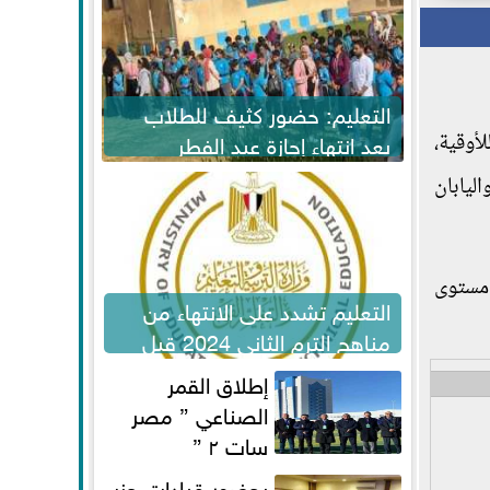
التعليم: حضور كثيف للطلاب
بعد انتهاء إجازة عيد الفطر
180 دولار للأوقية،
لاستكمال المناهج
ليابان
بته 1.57 في المئة مسجلة مستوى
التعليم تشدد على الانتهاء من
مناهج الترم الثاني 2024 قبل
الامتحانات
إطلاق القمر
الصناعي ” مصر
سات ٢ ”
بحضور قيادات حزب