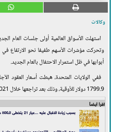
وكالات
استهلت الأسواق العالمية أولى جلسات العام الجدي
وتحركت مؤشرات الأسهم طفيفا نحو الارتفاع في أو
أبوابها في ظل استمرار الاحتفال بالعام الجديد.
1799.9 دولار للأوقية، وذلك بعد تراجعها خلال 2021 بنحو 4%، وهى أكبر خسائر سنوية لها منذ عام 2015.
اقرأ أيضاً
بسبب زيادة الاقبال عليه ...عيار 21 يتخطى الـ800 جنيه مساء اليوم
دوري المظاليم .. الألومنيوم يستضيف أسوان في لق