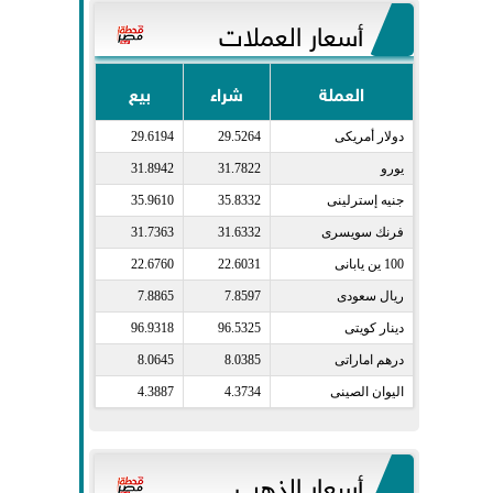
أسعار العملات
العملة
شراء
بيع
دولار أمريكى​
29.5264
29.6194
يورو​
31.7822
31.8942
جنيه إسترلينى​
35.8332
35.9610
فرنك سويسرى​
31.6332
31.7363
100 ين يابانى​
22.6031
22.6760
ريال سعودى​
7.8597
7.8865
دينار كويتى​
96.5325
96.9318
درهم اماراتى​
8.0385
8.0645
اليوان الصينى​
4.3734
4.3887
أسعار الذهب