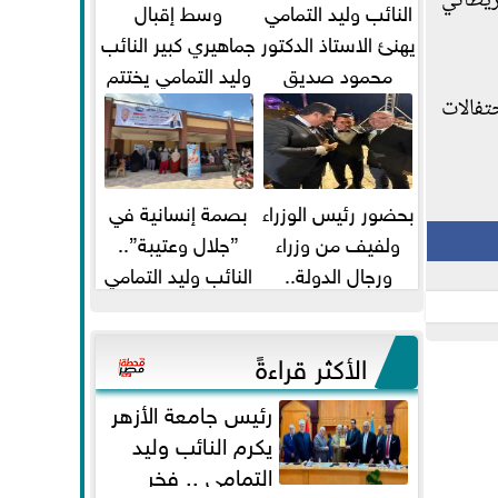
وتسي" البريطاني
النائب وليد التمامي
وسط إقبال
يهنئ الاستاذ الدكتور
جماهيري كبير النائب
محمود صديق
وليد التمامي يختتم
تكليفة قائم باعمال
أضخم قافلة طبية
تفالات
...
مجانية...
بحضور رئيس الوزراء
بصمة إنسانية في
ولفيف من وزراء
”جلال وعتيبة”..
ورجال الدولة..
النائب وليد التمامي
النائبان وليد التمامي
والبروفيسور جمال
ومحمد...
شيحة يداويان...
الأكثر قراءةً
رئيس جامعة الأزهر
يكرم النائب وليد
التمامي .. فخر