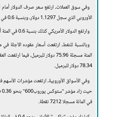
الأوروبي الذي سجل 1.1297 دولار، وبنسبة 0.6 في المئة مقابل الجنيه الإسترليني الذي سجل 1.3446 دولار.
وارتفع الدولار الأمريكي كذلك بنسبة 0.6 في المئة أمام الين الياباني لتسجل العملة الخضراء 115.31 ين ياباني.
78.34 دولار للبرميل.
في المائة مسجلا 7212 نقطة.