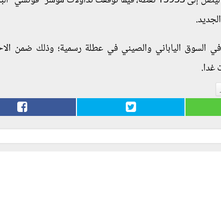
كما زاد مؤشر "داكس" الألماني بنحو 0.4 في المائة ليصل إلى 15953 نقطة، فيما توقفت تداولات مؤشر "ف
الجديد.
 في السوق الياباني والصيني في عطلة رسمية؛ وذلك ضمن الاح
 غدا.