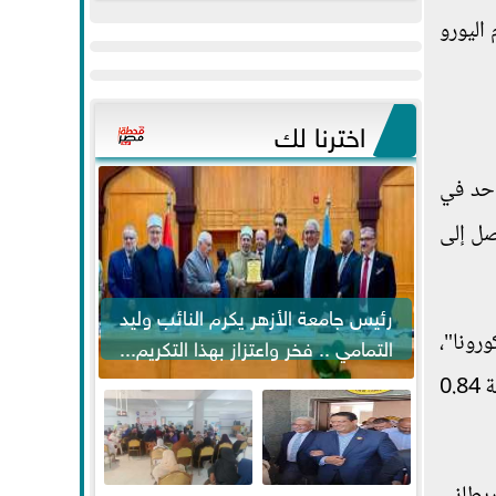
عيد
مواكبة خطوات
 حيث زاد بنسبة 0.6 في المئة أمام اليورو
الفطر..ويحتشدون
الرئيس السيسي...
وسط آلاف...
اخترنا لك
قدار 75 سنتا بما نسبته واحد في
لقياسي في لندن بنحو 0.73 في المئة لتصل إلى
رئيس جامعة الأزهر يكرم النائب وليد
 جائحة "كورونا"،
التمامي .. فخر واعتزاز بهذا التكريم...
حيث زاد مؤشر "ستوكس يوروب600" بنحو 0.36 في المئة مسجلا مستوى 489 نقطة، كما صعد "كاك" الفرنسي بنسبة 0.84