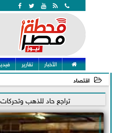






الأخبار
تقارير
فيديو
اقتصاد
2022-01-03 21:14:18
تراجع حاد للذهب وتحركات إ