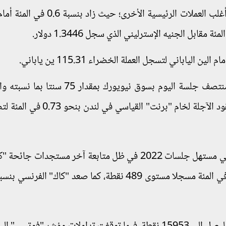
وفي سوق العملات، ارتفع سعر صرف الدولار أمام أغلب العملات الرئيسية الأخرى؛
وبالنسبة للنفط، ارتفعت أسعار عقوده الآجلة في منتصف جلسة اليوم بسوق نيويورك بم
المئة مسجلة 75.96 دولار للبرميل، فيما ارتفعت العقود الآجلة لخام "برنت" ا
وفي الأسواق الأوروبية، ارتفعت مؤشرات الأسهم في مستهل جلسات 2022 في ظل متابعة آخر مستجدات