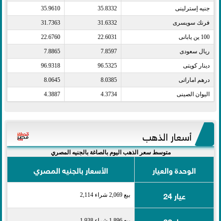
جنيه إسترلينى​
35.8332
35.9610
فرنك سويسرى​
31.6332
31.7363
100 ين يابانى​
22.6031
22.6760
ريال سعودى​
7.8597
7.8865
دينار كويتى​
96.5325
96.9318
درهم اماراتى​
8.0385
8.0645
اليوان الصينى​
4.3734
4.3887
أسعار الذهب
متوسط سعر الذهب اليوم بالصاغة بالجنيه المصري
الوحدة والعيار
الأسعار بالجنيه المصري
عيار 24
بيع 2,069 شراء 2,114
عيار 22
بيع 1,896 شراء 1,938