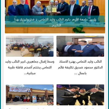
رئيس جامعة الأزهر يكرم النائب وليد التمامي .. فخر واعتزاز بهذا
التكريم...
النائب وليد التمامي يهنئ الاستاذ
وسط إقبال جماهيري كبير النائب وليد
الدكتور محمود صديق تكليفة قائم
التمامي يختتم أضخم قافلة طبية
باعمال ...
مجانية...