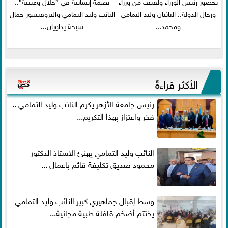
بحضور رئيس الوزراء ولفيف من وزراء
بصمة إنسانية في ”جلال وعتيبة”..
ورجال الدولة.. النائبان وليد التمامي
النائب وليد التمامي والبروفيسور جمال
ومحمد...
شيحة يداويان...
الأكثر قراءةً
رئيس جامعة الأزهر يكرم النائب وليد التمامي ..
فخر واعتزاز بهذا التكريم...
النائب وليد التمامي يهنئ الاستاذ الدكتور
محمود صديق تكليفة قائم باعمال ...
وسط إقبال جماهيري كبير النائب وليد التمامي
يختتم أضخم قافلة طبية مجانية...