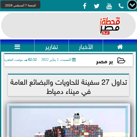




الجمعة 7 أغسطس 2026

الأخبار
تقارير

بر مصر
السبت، 1 يناير 2022
02:52 مـ
بتوقيت القاهرة
2022-01-01 14:52:17
تداول 27 سفينة للحاويات والبضائع العامة
في ميناء دمياط