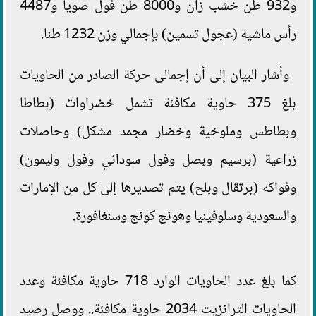
و932 طن خشب زان و8000 طن فول صويا و4487
رأس ماشية (عجول تسمين) بإجمالي وزن 1232 طنا.
وأشار البيان إلى أن إجمالى حركة الصادر من الحاويات
بلغ 375 حاوية مكافئة تشمل خضراوات (بطاطا
وبطاطس وملوخية وخضار مجمد مشكل) وحاصلات
زراعية (برسيم وبصل وفول سوداني وفول وليمون)
وفواكه (برتقال وبلح) يتم تصديرها إلى كل من الإمارات
والسعودية وسلوفينيا وهونج كونج وسنغافورة.
كما بلغ عدد الحاويات الوارد 718 حاوية مكافئة وعدد
الحاويات الترانزيت 2034 حاوية مكافئة.. ووصل رصيد