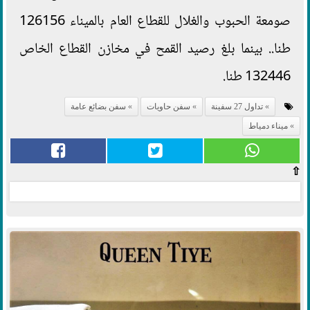
صومعة الحبوب والغلال للقطاع العام بالميناء 126156
طنا.. بينما بلغ رصيد القمح في مخازن القطاع الخاص
132446 طنا.
تداول 27 سفينة
سفن حاويات
سفن بضائع عامة
ميناء دمياط
⇧