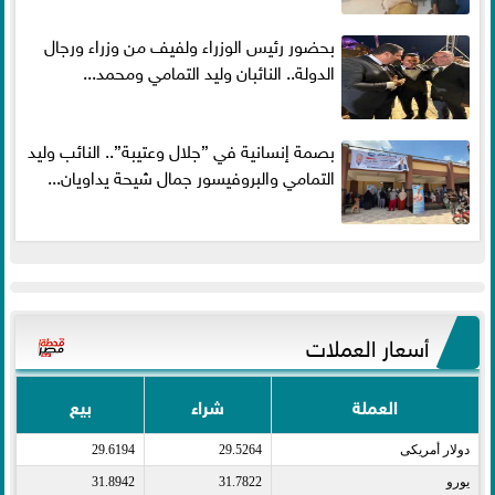
بحضور رئيس الوزراء ولفيف من وزراء ورجال
الدولة.. النائبان وليد التمامي ومحمد...
بصمة إنسانية في ”جلال وعتيبة”.. النائب وليد
التمامي والبروفيسور جمال شيحة يداويان...
أسعار العملات
العملة
شراء
بيع
دولار أمريكى​
29.5264
29.6194
يورو​
31.7822
31.8942