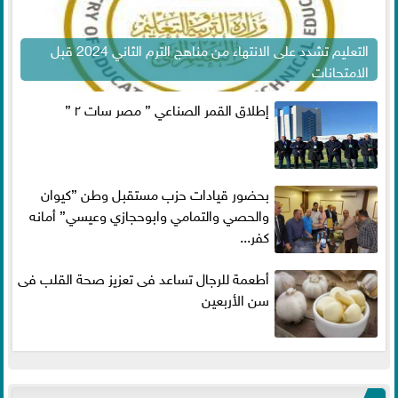
التعليم تشدد على الانتهاء من مناهج الترم الثاني 2024 قبل
الامتحانات
إطلاق القمر الصناعي ” مصر سات ٢ ”
بحضور قيادات حزب مستقبل وطن ”كيوان
والحصي والتمامي وابوحجازي وعيسي” أمانه
كفر...
أطعمة للرجال تساعد فى تعزيز صحة القلب فى
سن الأربعين