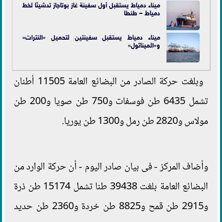
ميناء دمياط يستقبل أول سفينة غاز بوتاجاز تدشينًا لخط
دمياط – طنطا
ميناء دمياط يستقبل سفينتين لتحميل «النترات»
و«الميناثول»
وبلغت حركة الصادر من البضائع العامة 11505 أطنان
تشمل 6435 طن فوسفات و750 طن صويا و200 طن
مولاس و2820 طن رمل و1300 طن يوريا.
وأضاف المركز - فى بيان صادر اليوم - أن حركة الوارد من
البضائع العامة بلغت 39438 طنا تشمل 15174 طن ذرة
و2915 طن قمح و8825 طن خردة و2360 طن حديد