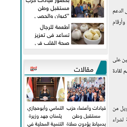
مستقبل وطن
 الدعم
”كيوان والحصي
والتمامي وابوحجازي وعيسي” أمانه
وأرقام
أطعمة للرجال
كفر...
تساعد فى تعزيز
صحة القلب فى
سن الأربعين
ين على
مقالات
م لقادة
قيادات وأعضاء حزب
التمامي وأبوحجازي
ويل من
مستقبل وطن
يثمنان جهد وزيرة
 لشراء
بدمياط يؤدون صلاة
التنمية المحلية في