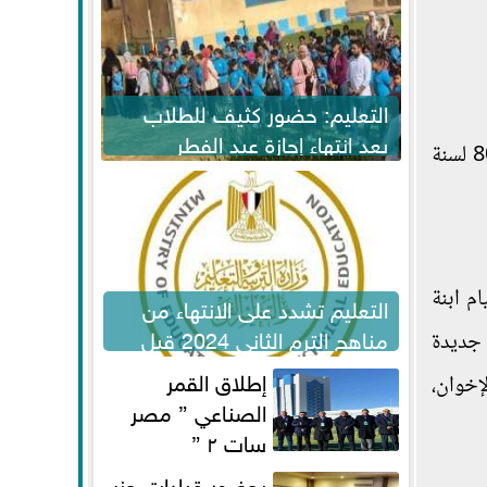
التعليم: حضور كثيف للطلاب
بعد انتهاء إجازة عيد الفطر
وكانت علا القرضاوي قد خضعت للتحقيقات في القضية رقم 316 لسنة 2017 حصر أمن دولة، والقضية رقم 800 لسنة
لاستكمال المناهج
م ابنة
التعليم تشدد على الانتهاء من
مناهج الترم الثاني 2024 قبل
 جديدة
الامتحانات
إطلاق القمر
إخوان،
الصناعي ” مصر
سات ٢ ”
بحضور قيادات حزب