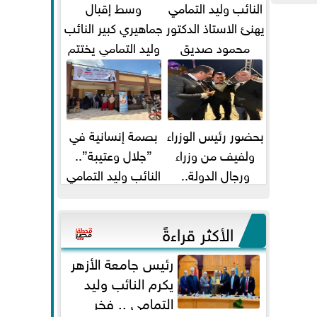
النائب وليد التمامي
وسط إقبال
يهنئ الاستاذ الدكتور
جماهيري كبير النائب
محمود صديق
وليد التمامي يختتم
تكليفة قائم باعمال
أضخم قافلة طبية
...
مجانية...
بحضور رئيس الوزراء
بصمة إنسانية في
ولفيف من وزراء
”جلال وعتيبة”..
ورجال الدولة..
النائب وليد التمامي
النائبان وليد التمامي
والبروفيسور جمال
ومحمد...
شيحة يداويان...
الأكثر قراءةً
رئيس جامعة الأزهر
يكرم النائب وليد
التمامي .. فخر