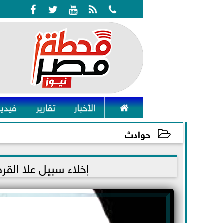






الأخبار
تقارير
فيديو
حوادث
2021-12-31 13:09:14
إخلاء سبيل علا القر