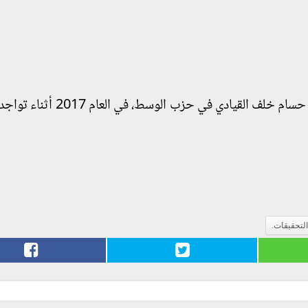
وألقت السلطات القبض على علا القرضاوي وزوجها حسام خلف القيادي في ح
التحقيقات.