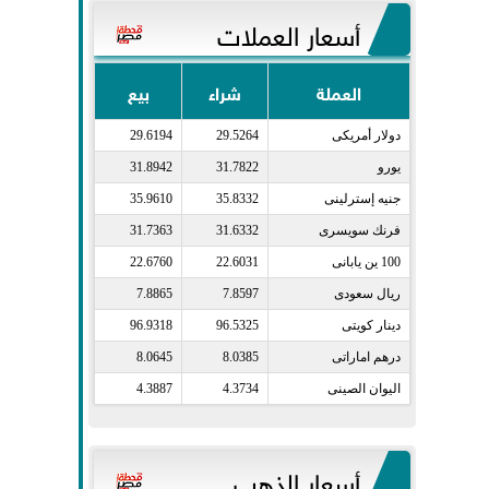
أسعار العملات
العملة
شراء
بيع
دولار أمريكى​
29.5264
29.6194
يورو​
31.7822
31.8942
جنيه إسترلينى​
35.8332
35.9610
فرنك سويسرى​
31.6332
31.7363
100 ين يابانى​
22.6031
22.6760
ريال سعودى​
7.8597
7.8865
دينار كويتى​
96.5325
96.9318
درهم اماراتى​
8.0385
8.0645
اليوان الصينى​
4.3734
4.3887
أسعار الذهب