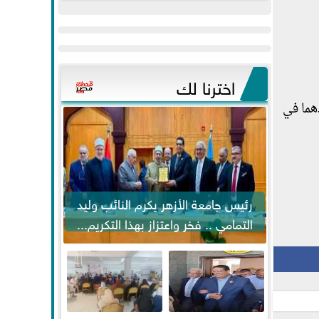
عيد
مواكبة خطوات
الفطر..ويحتشدون
الرئيس السيسي...
وسط آلاف...
اخترنا لك
زب الوسط، في العام 2017 أثناء تواجدهما في
رئيس جامعة الأزهر يكرم النائب وليد
التمامي .. فخر واعتزاز بهذا التكريم...