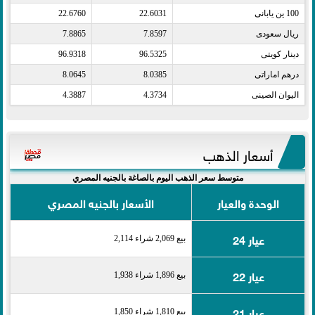
100 ين يابانى​
22.6031
22.6760
ريال سعودى​
7.8597
7.8865
دينار كويتى​
96.5325
96.9318
درهم اماراتى​
8.0385
8.0645
اليوان الصينى​
4.3734
4.3887
أسعار الذهب
متوسط سعر الذهب اليوم بالصاغة بالجنيه المصري
الوحدة والعيار
الأسعار بالجنيه المصري
عيار 24
بيع 2,069 شراء 2,114
عيار 22
بيع 1,896 شراء 1,938
عيار 21
بيع 1,810 شراء 1,850