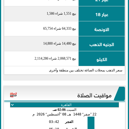
عيار 18
بيع 1,551 شراء 1,586
الاونصة
بيع 64,333 شراء 65,754
الجنيه الذهب
بيع 14,480 شراء 14,800
الكيلو
بيع 2,068,571 شراء 2,114,286
سعر الذهب بمحلات الصاغة تختلف بين منطقة وأخرى
مواقيت الصلاة
السبت
02:06 صـ
22
صفر
1448 هـ
08
أغسطس
2026 م
الفجر
03:42