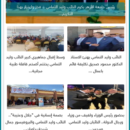
رئيس جامعة الأزهر يكرم النائب وليد التمامي .. فخر واعتزاز بهذا
التكريم...
النائب وليد التمامي يهنئ الاستاذ
وسط إقبال جماهيري كبير النائب وليد
الدكتور محمود صديق تكليفة قائم
التمامي يختتم أضخم قافلة طبية
باعمال ...
مجانية...
بحضور رئيس الوزراء ولفيف من وزراء
بصمة إنسانية في ”جلال وعتيبة”..
ورجال الدولة.. النائبان وليد التمامي
النائب وليد التمامي والبروفيسور جمال
ومحمد...
شيحة يداويان...