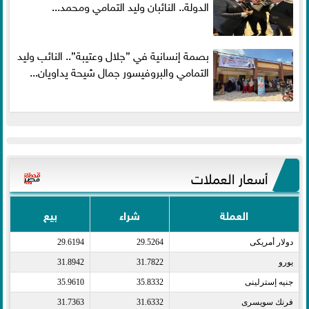
الدولة.. النائبان وليد التمامي ومحمد...
بصمة إنسانية في ”جلال وعتيبة”.. النائب وليد
التمامي والبروفيسور جمال شيحة يداويان...
أسعار العملات
العملة
شراء
بيع
دولار أمريكى​
29.5264
29.6194
يورو​
31.7822
31.8942
جنيه إسترلينى​
35.8332
35.9610
فرنك سويسرى​
31.6332
31.7363