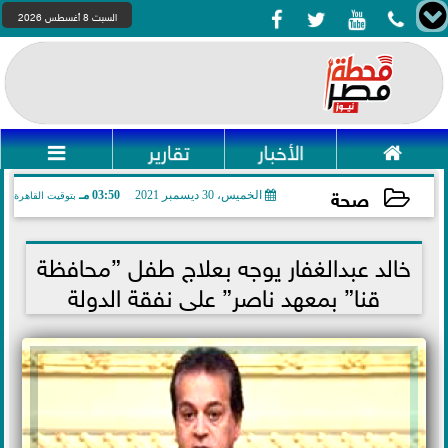




السبت 8 أغسطس 2026

الأخبار
تقارير

صحة
الخميس، 30 ديسمبر 2021
03:50 مـ
بتوقيت القاهرة
2021-12-30 15:50:48
خالد عبدالغفار يوجه بعلاج طفل ”محافظة
قنا” بمعهد ناصر” على نفقة الدولة