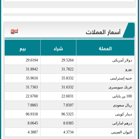
أسعار العملات
العملة
شراء
بيع
دولار أمريكى​
29.5264
29.6194
يورو​
31.7822
31.8942
جنيه إسترلينى​
35.8332
35.9610
فرنك سويسرى​
31.6332
31.7363
100 ين يابانى​
22.6031
22.6760
ريال سعودى​
7.8597
7.8865
دينار كويتى​
96.5325
96.9318
درهم اماراتى​
8.0385
8.0645
اليوان الصينى​
4.3734
4.3887