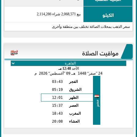
الكيلو
بيع 2,068,571 شراء 2,114,286
سعر الذهب بمحلات الصاغة تختلف بين منطقة وأخرى
مواقيت الصلاة
الأحد
12:48 مـ
24
صفر
1448 هـ
09
أغسطس
2026 م
الفجر
03:43
الشروق
05:19
الظهر
12:01
مصر
العصر
15:37
المغرب
18:43
العشاء
20:08