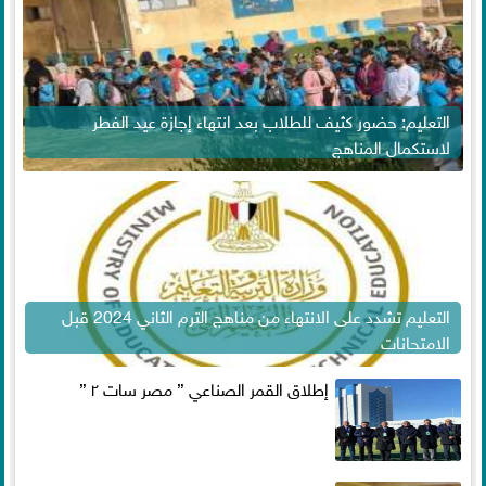
التعليم: حضور كثيف للطلاب بعد انتهاء إجازة عيد الفطر
لاستكمال المناهج
التعليم تشدد على الانتهاء من مناهج الترم الثاني 2024 قبل
الامتحانات
إطلاق القمر الصناعي ” مصر سات ٢ ”