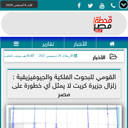




الأحد 9 أغسطس 2026

الأخبار
تقارير

الأخبار
الأربعاء، 29 ديسمبر 2021
11:47 مـ
بتوقيت القاهرة
2021-12-29 23:47:14
القومي للبحوث الفلكية والجيوفيزيقية :
زلزال جزيرة كريت لا يمثل أي خطورة على
مصر