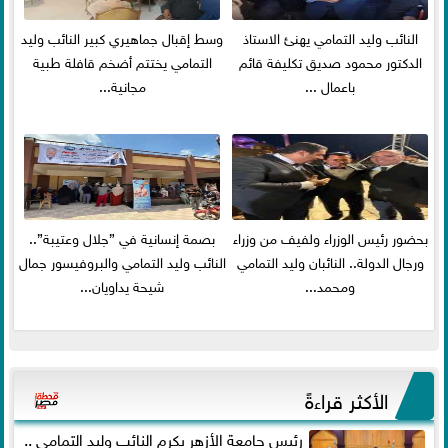
النائب وليد التمامي يهنئ الاستاذ
وسط إقبال جماهيري كبير النائب وليد
الدكتور محمود صديق تكليفة قائم
التمامي يختتم أضخم قافلة طبية
باعمال ...
مجانية...
بحضور رئيس الوزراء ولفيف من وزراء
بصمة إنسانية في ”جلال وعتيبة”..
ورجال الدولة.. النائبان وليد التمامي
النائب وليد التمامي والبروفيسور جمال
ومحمد...
شيحة يداويان...
الأكثر قراءةً
رئيس جامعة الأزهر يكرم النائب وليد التمامي ..