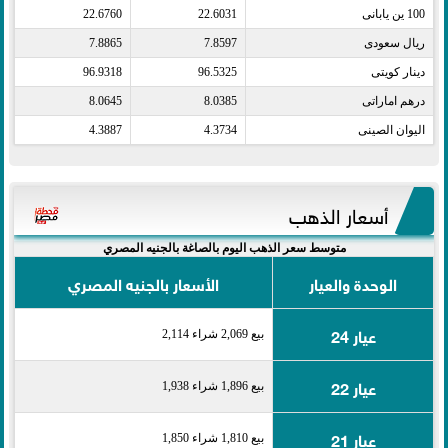
100 ين يابانى​
22.6031
22.6760
ريال سعودى​
7.8597
7.8865
دينار كويتى​
96.5325
96.9318
درهم اماراتى​
8.0385
8.0645
اليوان الصينى​
4.3734
4.3887
أسعار الذهب
متوسط سعر الذهب اليوم بالصاغة بالجنيه المصري
الوحدة والعيار
الأسعار بالجنيه المصري
عيار 24
بيع 2,069 شراء 2,114
عيار 22
بيع 1,896 شراء 1,938
عيار 21
بيع 1,810 شراء 1,850