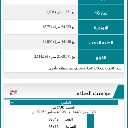
عيار 18
بيع 1,551 شراء 1,586
الاونصة
بيع 64,333 شراء 65,754
الجنيه الذهب
بيع 14,480 شراء 14,800
الكيلو
بيع 2,068,571 شراء 2,114,286
سعر الذهب بمحلات الصاغة تختلف بين منطقة وأخرى
مواقيت الصلاة
السبت
07:07 مـ
23
صفر
1448 هـ
08
أغسطس
2026 م
الفجر
03:42
الشروق
05:18