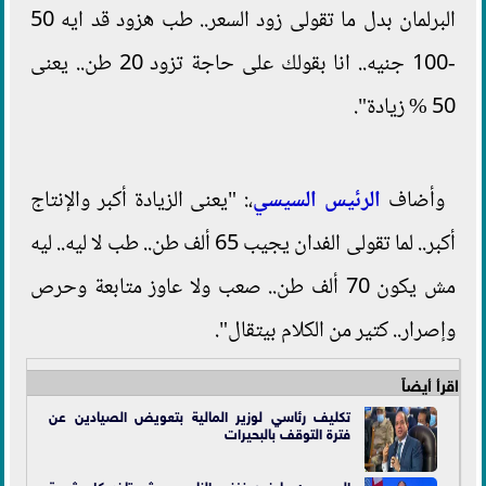
البرلمان بدل ما تقولى زود السعر.. طب هزود قد ايه 50
-100 جنيه.. انا بقولك على حاجة تزود 20 طن.. يعنى
50 % زيادة".
وأضاف
الرئيس السيسي
،: "يعنى الزيادة أكبر والإنتاج
أكبر.. لما تقولى الفدان يجيب 65 ألف طن.. طب لا ليه.. ليه
مش يكون 70 ألف طن.. صعب ولا عاوز متابعة وحرص
وإصرار.. كتير من الكلام بيتقال".
اقرأ أيضاً
تكليف رئاسي لوزير المالية بتعويض الصيادين عن
فترة التوقف بالبحيرات
السيسي: عاوزين نغني الناس.. مش تاخد كل شوية