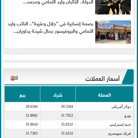
الدولة.. النائبان وليد التمامي ومحمد...
بصمة إنسانية في ”جلال وعتيبة”.. النائب وليد
التمامي والبروفيسور جمال شيحة يداويان...
أسعار العملات
العملة
شراء
بيع
دولار أمريكى​
29.5264
29.6194
يورو​
31.7822
31.8942
جنيه إسترلينى​
35.8332
35.9610
فرنك سويسرى​
31.6332
31.7363