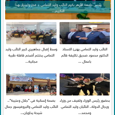
رئيس جامعة الأزهر يكرم النائب وليد التمامي .. فخر واعتزاز بهذا
التكريم...
النائب وليد التمامي يهنئ الاستاذ
وسط إقبال جماهيري كبير النائب وليد
الدكتور محمود صديق تكليفة قائم
التمامي يختتم أضخم قافلة طبية
باعمال ...
مجانية...
بحضور رئيس الوزراء ولفيف من وزراء
بصمة إنسانية في ”جلال وعتيبة”..
ورجال الدولة.. النائبان وليد التمامي
النائب وليد التمامي والبروفيسور جمال
ومحمد...
شيحة يداويان...