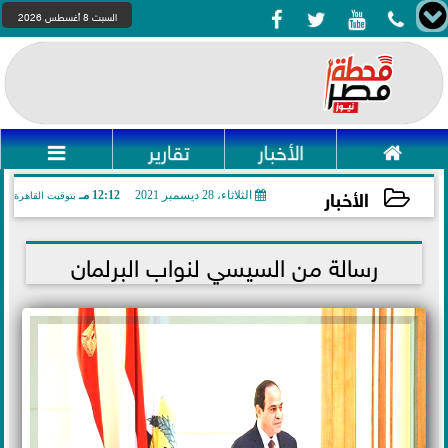




السبت 8 أغسطس 2026

الأخبار
تقارير

الأخبار
الثلاثاء، 28 ديسمبر 2021
12:12 مـ
بتوقيت القاهرة
2021-12-28 12:12:58
رسالة من السيسي لنواب البرلمان