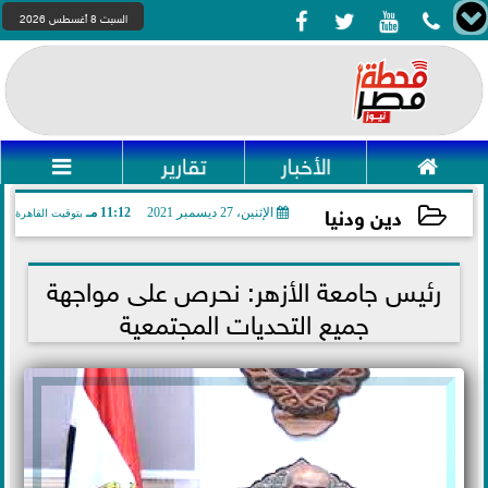




السبت 8 أغسطس 2026

الأخبار
تقارير

دين ودنيا
الإثنين، 27 ديسمبر 2021
11:12 مـ
بتوقيت القاهرة
2021-12-27 23:12:53
رئيس جامعة الأزهر: نحرص على مواجهة
جميع التحديات المجتمعية