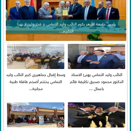
رئيس جامعة الأزهر يكرم النائب وليد التمامي .. فخر واعتزاز بهذا
التكريم...
النائب وليد التمامي يهنئ الاستاذ
وسط إقبال جماهيري كبير النائب وليد
الدكتور محمود صديق تكليفة قائم
التمامي يختتم أضخم قافلة طبية
باعمال ...
مجانية...