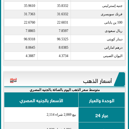
جنيه إسترلينى​
35.8332
35.9610
فرنك سويسرى​
31.6332
31.7363
100 ين يابانى​
22.6031
22.6760
ريال سعودى​
7.8597
7.8865
دينار كويتى​
96.5325
96.9318
درهم اماراتى​
8.0385
8.0645
اليوان الصينى​
4.3734
4.3887
أسعار الذهب
متوسط سعر الذهب اليوم بالصاغة بالجنيه المصري
الوحدة والعيار
الأسعار بالجنيه المصري
عيار 24
بيع 2,069 شراء 2,114