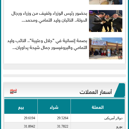
بحضور رئيس الوزراء ولفيف من وزراء ورجال
الدولة.. النائبان وليد التمامي ومحمد...
بصمة إنسانية في ”جلال وعتيبة”.. النائب وليد
التمامي والبروفيسور جمال شيحة يداويان...
أسعار العملات
العملة
شراء
بيع
دولار أمريكى​
29.5264
29.6194
يورو​
31.7822
31.8942