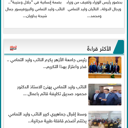
بحضور رئيس الوزراء ولفيف من وزراء
بصمة إنسانية في ”جلال وعتيبة”..
ورجال الدولة.. النائبان وليد التمامي
النائب وليد التمامي والبروفيسور جمال
ومحمد...
شيحة يداويان...
الأكثر قراءةً
رئيس جامعة الأزهر يكرم النائب وليد التمامي ..
فخر واعتزاز بهذا التكريم...
النائب وليد التمامي يهنئ الاستاذ الدكتور
محمود صديق تكليفة قائم باعمال ...
وسط إقبال جماهيري كبير النائب وليد التمامي
يختتم أضخم قافلة طبية مجانية...