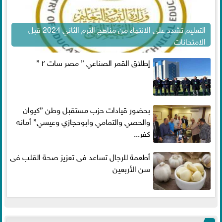
التعليم تشدد على الانتهاء من مناهج الترم الثاني 2024 قبل
الامتحانات
إطلاق القمر الصناعي ” مصر سات ٢ ”
بحضور قيادات حزب مستقبل وطن ”كيوان
والحصي والتمامي وابوحجازي وعيسي” أمانه
كفر...
أطعمة للرجال تساعد فى تعزيز صحة القلب فى
سن الأربعين