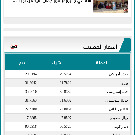
أسعار العملات
العملة
شراء
بيع
دولار أمريكى​
29.5264
29.6194
يورو​
31.7822
31.8942
جنيه إسترلينى​
35.8332
35.9610
فرنك سويسرى​
31.6332
31.7363
100 ين يابانى​
22.6031
22.6760
ريال سعودى​
7.8597
7.8865
دينار كويتى​
96.5325
96.9318