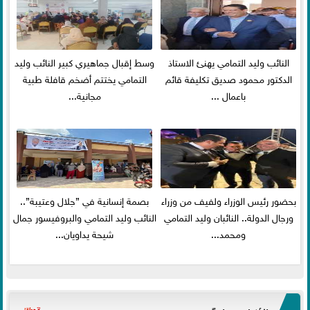
النائب وليد التمامي يهنئ الاستاذ
وسط إقبال جماهيري كبير النائب وليد
الدكتور محمود صديق تكليفة قائم
التمامي يختتم أضخم قافلة طبية
باعمال ...
مجانية...
بحضور رئيس الوزراء ولفيف من وزراء
بصمة إنسانية في ”جلال وعتيبة”..
ورجال الدولة.. النائبان وليد التمامي
النائب وليد التمامي والبروفيسور جمال
ومحمد...
شيحة يداويان...