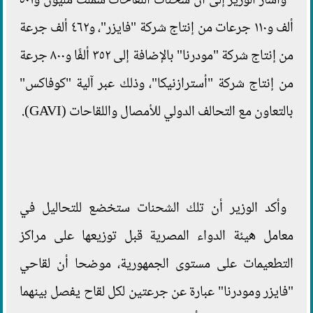
وأشار الوزير إلى أن شحنات اللقاحات شملت مليون و٥٠١
ألف و١١٠ جرعات من إنتاج شركة "فايزر"، و٤٦٢ ألف جرعة
من إنتاج شركة "مودرنا" بالإضافة إلى ٣٥٢ ألفًا و٨٠٠ جرعة
من إنتاج شركة "أسترازنيكا"، وذلك عبر آلية "كوفاكس"
بالتعاون مع التحالف الدولي للأمصال واللقاحات (GAVI).
وأكد الوزير أن تلك الشحنات ستخضع للتحاليل في
معامل هيئة الدواء المصرية قبل توزيعها على مراكز
التطعيمات على مستوى الجمهورية، موضحا أن لقاحي
"فايزر ومودرنا" عبارة عن جرعتين لكل لقاح يفصل بينهما