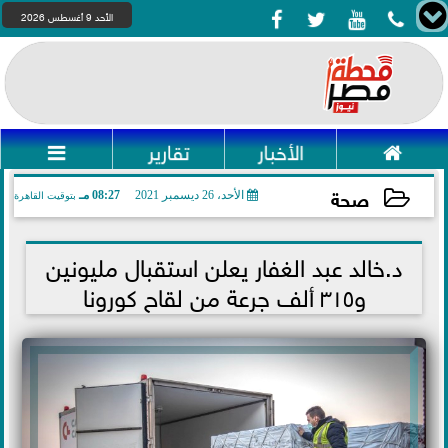




الأحد 9 أغسطس 2026

الأخبار
تقارير

صحة
الأحد، 26 ديسمبر 2021
08:27 مـ
بتوقيت القاهرة
2021-12-26 20:27:22
د.خالد عبد الغفار يعلن استقبال مليونين
و٣١٥ ألف جرعة من لقاح كورونا