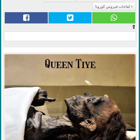
لقاحات فيروس كورونا
⇧