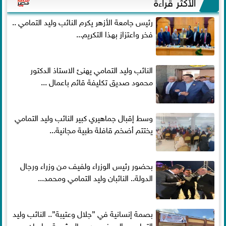
الأكثر قراءةً
رئيس جامعة الأزهر يكرم النائب وليد التمامي ..
فخر واعتزاز بهذا التكريم...
النائب وليد التمامي يهنئ الاستاذ الدكتور
محمود صديق تكليفة قائم باعمال ...
وسط إقبال جماهيري كبير النائب وليد التمامي
يختتم أضخم قافلة طبية مجانية...
بحضور رئيس الوزراء ولفيف من وزراء ورجال
الدولة.. النائبان وليد التمامي ومحمد...
بصمة إنسانية في ”جلال وعتيبة”.. النائب وليد
التمامي والبروفيسور جمال شيحة يداويان...