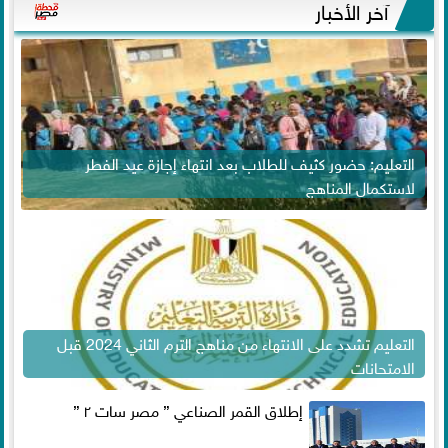
آخر الأخبار
التعليم: حضور كثيف للطلاب بعد انتهاء إجازة عيد الفطر
لاستكمال المناهج
التعليم تشدد على الانتهاء من مناهج الترم الثاني 2024 قبل
الامتحانات
إطلاق القمر الصناعي ” مصر سات ٢ ”