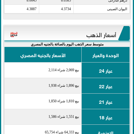
درهم اماراتى​
8.0385
8.0645
اليوان الصينى​
4.3734
4.3887
أسعار الذهب
متوسط سعر الذهب اليوم بالصاغة بالجنيه المصري
الوحدة والعيار
الأسعار بالجنيه المصري
عيار 24
بيع 2,069 شراء 2,114
عيار 22
بيع 1,896 شراء 1,938
عيار 21
بيع 1,810 شراء 1,850
عيار 18
بيع 1,551 شراء 1,586
الاونصة
بيع 64,333 شراء 65,754