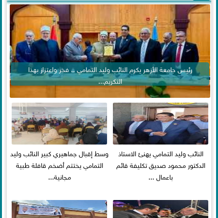
رئيس جامعة الأزهر يكرم النائب وليد التمامي .. فخر واعتزاز بهذا
التكريم...
النائب وليد التمامي يهنئ الاستاذ
وسط إقبال جماهيري كبير النائب وليد
الدكتور محمود صديق تكليفة قائم
التمامي يختتم أضخم قافلة طبية
باعمال ...
مجانية...