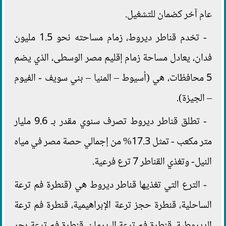
عام آخر كضمان للتشغيل.
- تخدم قناطر ديروط، زمام مساحته نحو 1.5 مليون
فدان، يعادل مساحة زمام إقليم مصر الوسطى، الذي يضم
5 محافظات، هي (أسيوط – المنيا – بني سويف - الفيوم
– الجيزة).
- تطلق قناطر ديروط تصرف سنوي مقدر بـ 9.6 مليار
متر مكعب - تمثل 17.3% من إجمالي حصة مصر في مياه
النيل- وتغذي القناطر 7 ترع فرعية.
- الترع التي تغذيها قناطر ديروط هي (قنطرة فم ترعة
الساحلية، قنطرة حجز ترعة الإبراهيمية، قنطرة فم ترعة
الديروطية، قنطرة فم ترعة البدرمان، قنطرة فم ترعة بحر