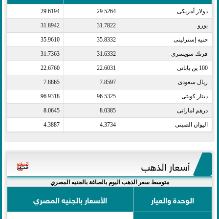
دولار أمريكى​
29.5264
29.6194
يورو​
31.7822
31.8942
جنيه إسترلينى​
35.8332
35.9610
فرنك سويسرى​
31.6332
31.7363
100 ين يابانى​
22.6031
22.6760
ريال سعودى​
7.8597
7.8865
دينار كويتى​
96.5325
96.9318
درهم اماراتى​
8.0385
8.0645
اليوان الصينى​
4.3734
4.3887
أسعار الذهب
متوسط سعر الذهب اليوم بالصاغة بالجنيه المصري
الوحدة والعيار
الأسعار بالجنيه المصري