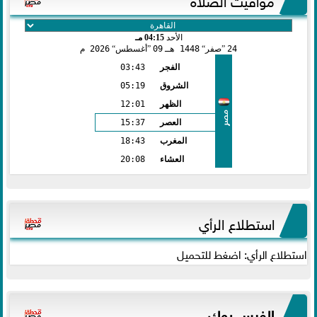
الأحد
04:15 مـ
24
صفر
1448 هـ
09
أغسطس
2026 م
الفجر
03:43
الشروق
05:19
الظهر
12:01
مصر
العصر
15:37
المغرب
18:43
العشاء
20:08
استطلاع الرأي
استطلاع الرأي: اضغط للتحميل
الفيس بوك