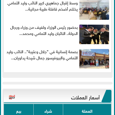
وسط إقبال جماهيري كبير النائب وليد التمامي
يختتم أضخم قافلة طبية مجانية...
بحضور رئيس الوزراء ولفيف من وزراء ورجال
الدولة.. النائبان وليد التمامي ومحمد...
بصمة إنسانية في ”جلال وعتيبة”.. النائب وليد
التمامي والبروفيسور جمال شيحة يداويان...
أسعار العملات
العملة
شراء
بيع