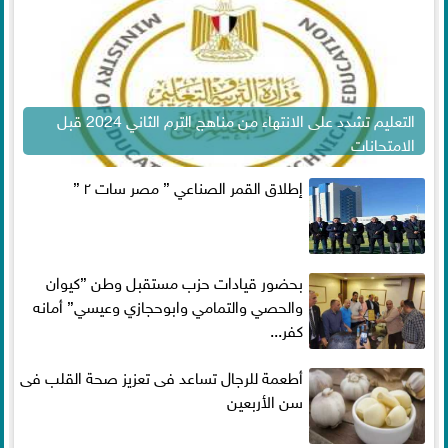
التعليم تشدد على الانتهاء من مناهج الترم الثاني 2024 قبل
الامتحانات
إطلاق القمر الصناعي ” مصر سات ٢ ”
بحضور قيادات حزب مستقبل وطن ”كيوان
والحصي والتمامي وابوحجازي وعيسي” أمانه
كفر...
أطعمة للرجال تساعد فى تعزيز صحة القلب فى
سن الأربعين