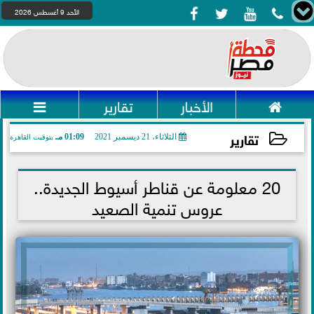




الأحد 9 أغسطس 2026

الأخبار
تقارير

تقارير
الثلاثاء، 21 ديسمبر 2021
01:09 مـ
بتوقيت القاهرة
2021-12-21 13:09:01
20 معلومة عن قناطر أسيوط الجديدة..
عروس تنمية الصعيد