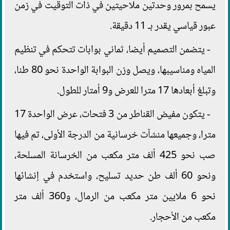
يسمح بمرور وحدتين ملاحيتين في ذات التوقيت في زمن
عبور قياسي يقدر بـ 11 دقيقة.
- يتضمن التصميم أيضا، ثماني بوابات تتحكم في تنظيم
المياه ومناسيبها، ويصل وزن البوابة الواحدة نحو 80 طنا،
وتبلغ أبعادها 17 مترا للعرض و9 أمتار للطول.
- يتكون مفيض القناطر من 3 فتحات، عرض الواحدة 17
مترا، وجميعها منشآت خرسانية من الدرجة الأولى، تم فيها
صب نحو 425 ألف متر مكعب من الخرسانة المسلحة،
ونحو 60 ألف طن حديد تسليح، واستخدم في إنشائها
نحو 6 ملايين متر مكعب من الرمال، و360 ألف متر
مكعب من الأحجار.