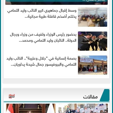
وسط إقبال جماهيري كبير النائب وليد التمامي
يختتم أضخم قافلة طبية مجانية...
بحضور رئيس الوزراء ولفيف من وزراء ورجال
الدولة.. النائبان وليد التمامي ومحمد...
بصمة إنسانية في ”جلال وعتيبة”.. النائب وليد
التمامي والبروفيسور جمال شيحة يداويان...
مقالات