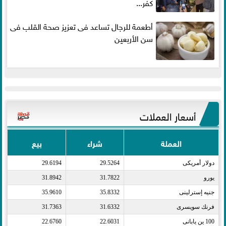
كفر...
أطعمة للرجال تساعد فى تعزيز صحة القلب فى
سن الأربعين
أسعار العملات
العملة
شراء
بيع
دولار أمريكى​
29.5264
29.6194
يورو​
31.7822
31.8942
جنيه إسترلينى​
35.8332
35.9610
فرنك سويسرى​
31.6332
31.7363
100 ين يابانى​
22.6031
22.6760