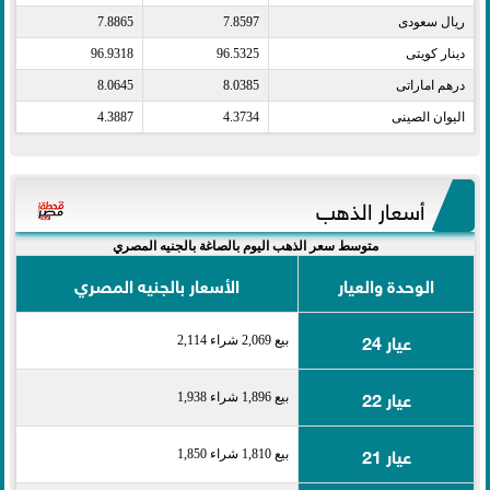
ريال سعودى​
7.8597
7.8865
دينار كويتى​
96.5325
96.9318
درهم اماراتى​
8.0385
8.0645
اليوان الصينى​
4.3734
4.3887
أسعار الذهب
متوسط سعر الذهب اليوم بالصاغة بالجنيه المصري
الوحدة والعيار
الأسعار بالجنيه المصري
عيار 24
بيع 2,069 شراء 2,114
عيار 22
بيع 1,896 شراء 1,938
عيار 21
بيع 1,810 شراء 1,850