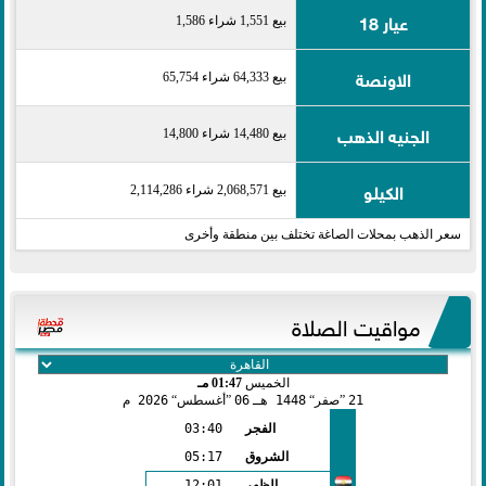
عيار 18
بيع 1,551 شراء 1,586
الاونصة
بيع 64,333 شراء 65,754
الجنيه الذهب
بيع 14,480 شراء 14,800
الكيلو
بيع 2,068,571 شراء 2,114,286
سعر الذهب بمحلات الصاغة تختلف بين منطقة وأخرى
مواقيت الصلاة
الخميس
01:47 مـ
21
صفر
1448 هـ
06
أغسطس
2026 م
الفجر
03:40
الشروق
05:17
الظهر
12:01