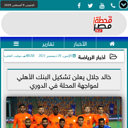




الخميس 6 أغسطس 2026

الأخبار
تقارير

أخبار الرياضة
الإثنين، 20 ديسمبر 2021
05:53 مـ
بتوقيت القاهرة
2021-12-20 17:53:53
خالد جلال يعلن تشكيل البنك الأهلي
لمواجهة المحلة في الدوري