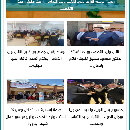
رئيس جامعة الأزهر يكرم النائب وليد التمامي .. فخر واعتزاز بهذا
التكريم...
النائب وليد التمامي يهنئ الاستاذ
وسط إقبال جماهيري كبير النائب وليد
الدكتور محمود صديق تكليفة قائم
التمامي يختتم أضخم قافلة طبية
باعمال ...
مجانية...
بحضور رئيس الوزراء ولفيف من وزراء
بصمة إنسانية في ”جلال وعتيبة”..
ورجال الدولة.. النائبان وليد التمامي
النائب وليد التمامي والبروفيسور جمال
ومحمد...
شيحة يداويان...