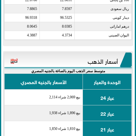
100 ين يابانى​
22.6031
22.6760
ريال سعودى​
7.8597
7.8865
دينار كويتى​
96.5325
96.9318
درهم اماراتى​
8.0385
8.0645
اليوان الصينى​
4.3734
4.3887
أسعار الذهب
متوسط سعر الذهب اليوم بالصاغة بالجنيه المصري
الوحدة والعيار
الأسعار بالجنيه المصري
عيار 24
بيع 2,069 شراء 2,114
عيار 22
بيع 1,896 شراء 1,938
عيار 21
بيع 1,810 شراء 1,850