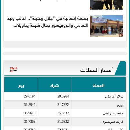
بصمة إنسانية في ”جلال وعتيبة”.. النائب وليد
التمامي والبروفيسور جمال شيحة يداويان...
أسعار العملات
العملة
شراء
بيع
دولار أمريكى​
29.5264
29.6194
يورو​
31.7822
31.8942
جنيه إسترلينى​
35.8332
35.9610
فرنك سويسرى​
31.6332
31.7363