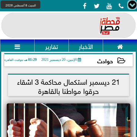




السبت 8 أغسطس 2026

الأخبار
تقارير

حوادث
الإثنين، 20 ديسمبر 2021
01:29 مـ
بتوقيت القاهرة
2021-12-20 13:29:17
21 ديسمبر استكمال محاكمة 3 اشقاء
حرقوا مواطنا بالقاهرة