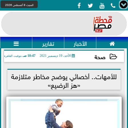




السبت 8 أغسطس 2026

الأخبار
تقارير

صحة
الأحد، 19 ديسمبر 2021
10:47 صـ
بتوقيت القاهرة
2021-12-19 10:47:44
للأمهات.. أخصائي يوضح مخاطر متلازمة
«هز الرضيع»