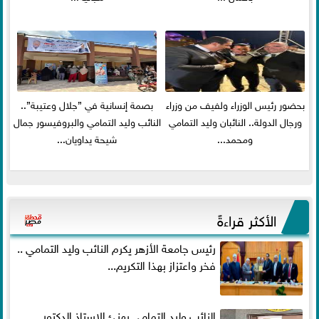
بحضور رئيس الوزراء ولفيف من وزراء
بصمة إنسانية في ”جلال وعتيبة”..
ورجال الدولة.. النائبان وليد التمامي
النائب وليد التمامي والبروفيسور جمال
ومحمد...
شيحة يداويان...
الأكثر قراءةً
رئيس جامعة الأزهر يكرم النائب وليد التمامي ..
فخر واعتزاز بهذا التكريم...
النائب وليد التمامي يهنئ الاستاذ الدكتور