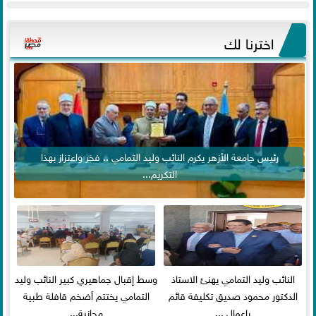
اخترنا لك
رئيس جامعة الأزهر يكرم النائب وليد التمامي .. فخر واعتزاز بهذا
التكريم...
النائب وليد التمامي يهنئ الاستاذ
وسط إقبال جماهيري كبير النائب وليد
الدكتور محمود صديق تكليفة قائم
التمامي يختتم أضخم قافلة طبية
باعمال ...
مجانية...