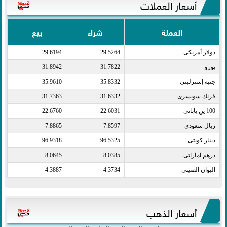
أسعار العملات
العملة
شراء
بيع
دولار أمريكى​
29.5264
29.6194
يورو​
31.7822
31.8942
جنيه إسترلينى​
35.8332
35.9610
فرنك سويسرى​
31.6332
31.7363
100 ين يابانى​
22.6031
22.6760
ريال سعودى​
7.8597
7.8865
دينار كويتى​
96.5325
96.9318
درهم اماراتى​
8.0385
8.0645
اليوان الصينى​
4.3734
4.3887
أسعار الذهب