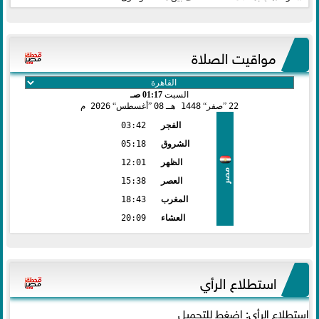
مواقيت الصلاة
السبت
01:17 صـ
22
صفر
1448 هـ
08
أغسطس
2026 م
الفجر
03:42
الشروق
05:18
الظهر
12:01
مصر
العصر
15:38
المغرب
18:43
العشاء
20:09
استطلاع الرأي
استطلاع الرأي: اضغط للتحميل