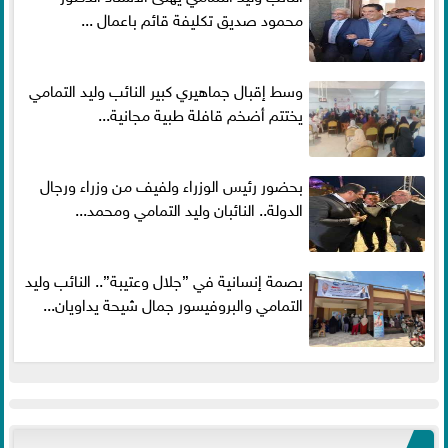
محمود صديق تكليفة قائم باعمال ...
وسط إقبال جماهيري كبير النائب وليد التمامي
يختتم أضخم قافلة طبية مجانية...
بحضور رئيس الوزراء ولفيف من وزراء ورجال
الدولة.. النائبان وليد التمامي ومحمد...
بصمة إنسانية في ”جلال وعتيبة”.. النائب وليد
التمامي والبروفيسور جمال شيحة يداويان...