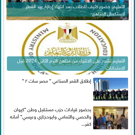
التعليم: حضور كثيف للطلاب بعد انتهاء إجازة عيد الفطر
لاستكمال المناهج
التعليم تشدد على الانتهاء من مناهج الترم الثاني 2024 قبل
الامتحانات
إطلاق القمر الصناعي ” مصر سات ٢ ”
بحضور قيادات حزب مستقبل وطن ”كيوان
والحصي والتمامي وابوحجازي وعيسي” أمانه
كفر...