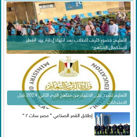
التعليم: حضور كثيف للطلاب بعد انتهاء إجازة عيد الفطر
لاستكمال المناهج
التعليم تشدد على الانتهاء من مناهج الترم الثاني 2024 قبل
الامتحانات
إطلاق القمر الصناعي ” مصر سات ٢ ”