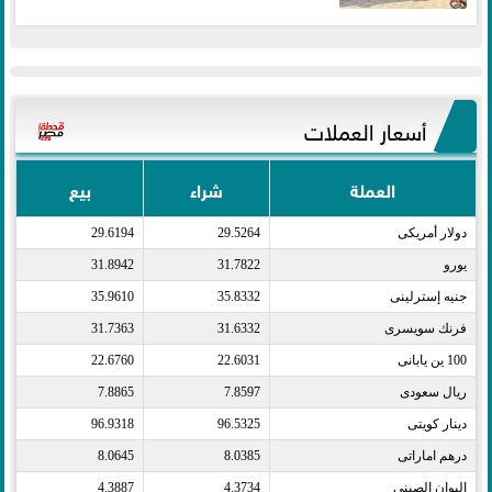
أسعار العملات
العملة
شراء
بيع
دولار أمريكى​
29.5264
29.6194
يورو​
31.7822
31.8942
جنيه إسترلينى​
35.8332
35.9610
فرنك سويسرى​
31.6332
31.7363
100 ين يابانى​
22.6031
22.6760
ريال سعودى​
7.8597
7.8865
دينار كويتى​
96.5325
96.9318
درهم اماراتى​
8.0385
8.0645
اليوان الصينى​
4.3734
4.3887