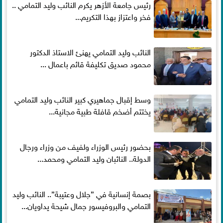
رئيس جامعة الأزهر يكرم النائب وليد التمامي ..
فخر واعتزاز بهذا التكريم...
النائب وليد التمامي يهنئ الاستاذ الدكتور
محمود صديق تكليفة قائم باعمال ...
وسط إقبال جماهيري كبير النائب وليد التمامي
يختتم أضخم قافلة طبية مجانية...
بحضور رئيس الوزراء ولفيف من وزراء ورجال
الدولة.. النائبان وليد التمامي ومحمد...
بصمة إنسانية في ”جلال وعتيبة”.. النائب وليد
التمامي والبروفيسور جمال شيحة يداويان...