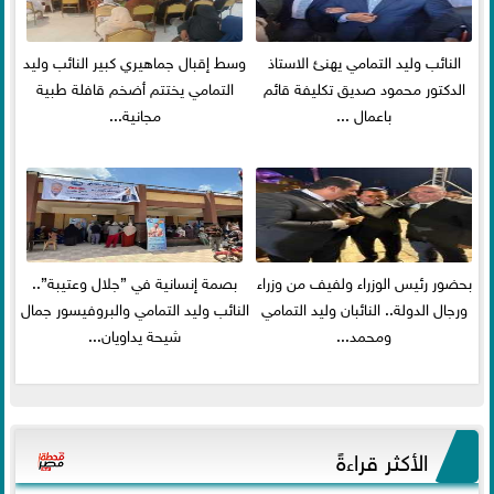
النائب وليد التمامي يهنئ الاستاذ
وسط إقبال جماهيري كبير النائب وليد
الدكتور محمود صديق تكليفة قائم
التمامي يختتم أضخم قافلة طبية
باعمال ...
مجانية...
بحضور رئيس الوزراء ولفيف من وزراء
بصمة إنسانية في ”جلال وعتيبة”..
ورجال الدولة.. النائبان وليد التمامي
النائب وليد التمامي والبروفيسور جمال
ومحمد...
شيحة يداويان...
الأكثر قراءةً