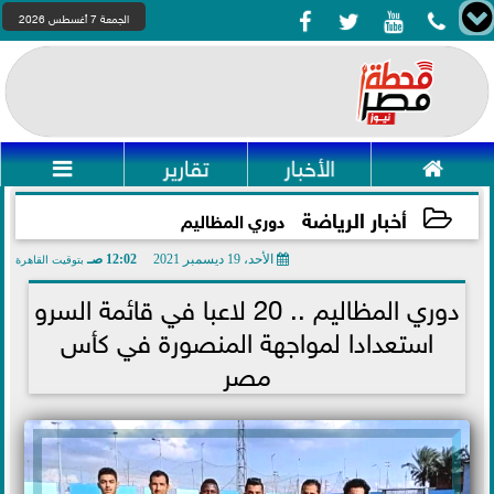




الجمعة 7 أغسطس 2026

الأخبار
تقارير

أخبار الرياضة
دوري المظاليم
الأحد، 19 ديسمبر 2021
12:02 صـ
بتوقيت القاهرة
2021-12-19 00:02:45
دوري المظاليم .. 20 لاعبا في قائمة السرو
استعدادا لمواجهة المنصورة في كأس
مصر