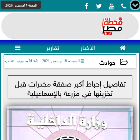




الجمعة 7 أغسطس 2026

الأخبار
تقارير

حوادث
السبت، 18 ديسمبر 2021
01:40 مـ
بتوقيت القاهرة
2021-12-18 13:40:59
تفاصيل إحباط أكبر صفقة مخدرات قبل
تخزينها في مزرعة بالإسماعيلية