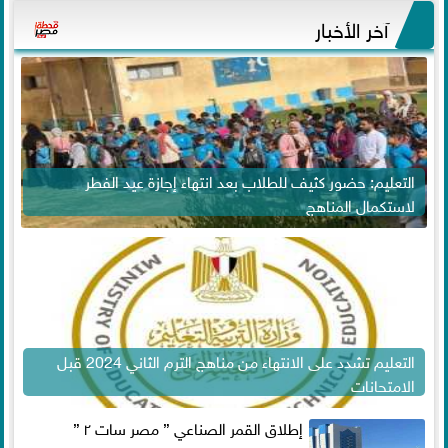
آخر الأخبار
التعليم: حضور كثيف للطلاب بعد انتهاء إجازة عيد الفطر
لاستكمال المناهج
التعليم تشدد على الانتهاء من مناهج الترم الثاني 2024 قبل
الامتحانات
إطلاق القمر الصناعي ” مصر سات ٢ ”