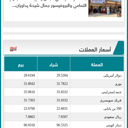
التمامي والبروفيسور جمال شيحة يداويان...
أسعار العملات
العملة
شراء
بيع
دولار أمريكى​
29.5264
29.6194
يورو​
31.7822
31.8942
جنيه إسترلينى​
35.8332
35.9610
فرنك سويسرى​
31.6332
31.7363
100 ين يابانى​
22.6031
22.6760
ريال سعودى​
7.8597
7.8865
دينار كويتى​
96.5325
96.9318