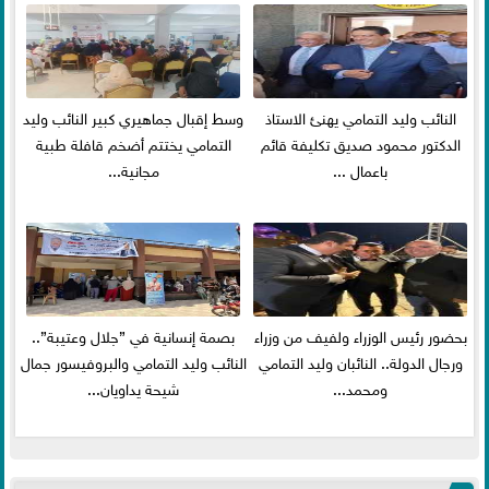
النائب وليد التمامي يهنئ الاستاذ
وسط إقبال جماهيري كبير النائب وليد
الدكتور محمود صديق تكليفة قائم
التمامي يختتم أضخم قافلة طبية
باعمال ...
مجانية...
بحضور رئيس الوزراء ولفيف من وزراء
بصمة إنسانية في ”جلال وعتيبة”..
ورجال الدولة.. النائبان وليد التمامي
النائب وليد التمامي والبروفيسور جمال
ومحمد...
شيحة يداويان...