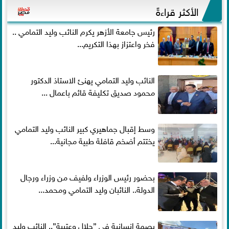
الأكثر قراءةً
رئيس جامعة الأزهر يكرم النائب وليد التمامي ..
فخر واعتزاز بهذا التكريم...
النائب وليد التمامي يهنئ الاستاذ الدكتور
محمود صديق تكليفة قائم باعمال ...
وسط إقبال جماهيري كبير النائب وليد التمامي
يختتم أضخم قافلة طبية مجانية...
بحضور رئيس الوزراء ولفيف من وزراء ورجال
الدولة.. النائبان وليد التمامي ومحمد...
بصمة إنسانية في ”جلال وعتيبة”.. النائب وليد