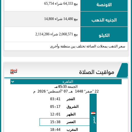
الاونصة
بيع 64,333 شراء 65,754
الجنيه الذهب
بيع 14,480 شراء 14,800
الكيلو
بيع 2,068,571 شراء 2,114,286
سعر الذهب بمحلات الصاغة تختلف بين منطقة وأخرى
مواقيت الصلاة
الجمعة
05:33 مـ
22
صفر
1448 هـ
07
أغسطس
2026 م
الفجر
03:41
الشروق
05:17
الظهر
12:01
مصر
العصر
15:38
المغرب
18:44