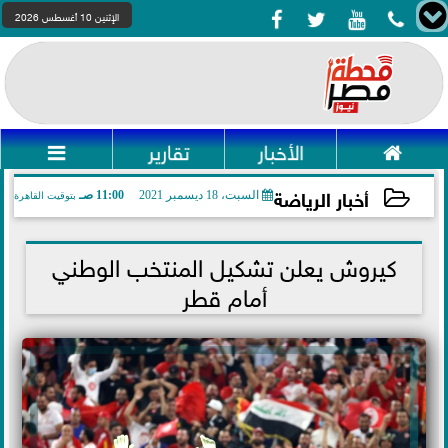




الإثنين 10 أغسطس 2026

الأخبار
تقارير

أخبار الرياضة
السبت، 18 ديسمبر 2021
11:00 صـ
بتوقيت القاهرة
2021-12-18 11:00:31
كيروش يعلن تشكيل المنتخب الوطني
أمام قطر