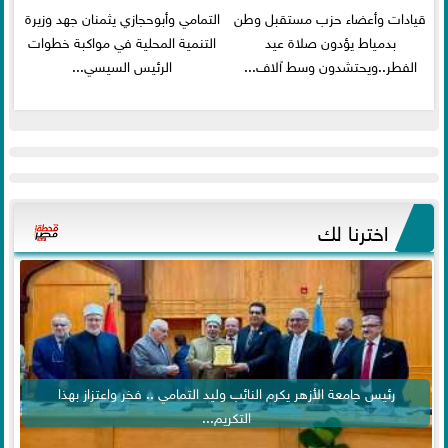
قيادات وأعضاء حزب مستقبل وطن
التمامي وأبوحجازي يثمنان جهد وزيرة
بدمياط يؤدون صلاة عيد
التنمية المحلية في مواكبة خطوات
الفطر..ويحتشدون وسط آلاف...
الرئيس السيسي...
اخترنا لك
رئيس جامعة الأزهر يكرم النائب وليد التمامي .. فخر واعتزاز بهذا
التكريم...