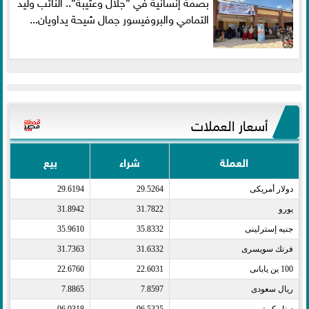
بصمة إنسانية في ”جلال وعتيبة”.. النائب وليد
التمامي والبروفيسور جمال شيحة يداويان...
أسعار العملات
العملة
شراء
بيع
دولار أمريكى​
29.5264
29.6194
يورو​
31.7822
31.8942
جنيه إسترلينى​
35.8332
35.9610
فرنك سويسرى​
31.6332
31.7363
100 ين يابانى​
22.6031
22.6760
ريال سعودى​
7.8597
7.8865