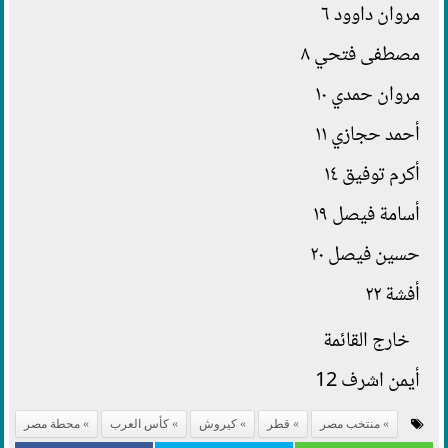
مروان داوود ٦
مصطفى فتحي ٨
مروان حمدي ١٠
أحمد حجازي ١١
أكرم توفيق ١٤
أسامة فيصل ١٩
حسين فيصل ٢٠
أفشة ٢٢
خارج القائمة
أيمن اشرف 12
منتخب مصر
قطر
كيروش
كأس العرب
محطة مصر