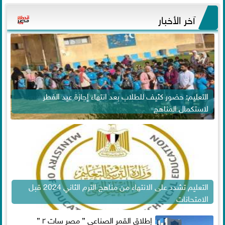
آخر الأخبار
التعليم: حضور كثيف للطلاب بعد انتهاء إجازة عيد الفطر
لاستكمال المناهج
التعليم تشدد على الانتهاء من مناهج الترم الثاني 2024 قبل
الامتحانات
إطلاق القمر الصناعي ” مصر سات ٢ ”