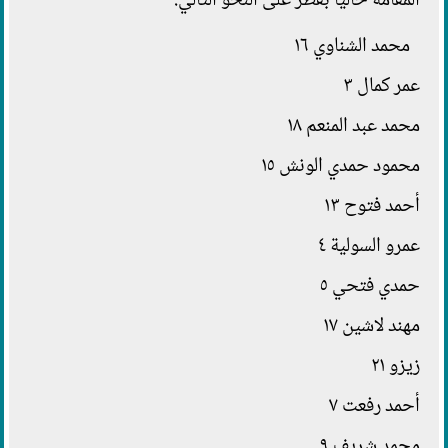
المقامة حاليًا بقطر على النحو التالي:
محمد الشناوي ١٦
عمر كمال ٣
محمد عبد المنعم ١٨
محمود حمدي الونش ١٥
أحمد فتوح ١٣
عمرو السولية ٤
حمدي فتحي ٥
مهند لاشين ١٧
زيزو ٢١
أحمد رفعت ٧
محمد شريف ٩