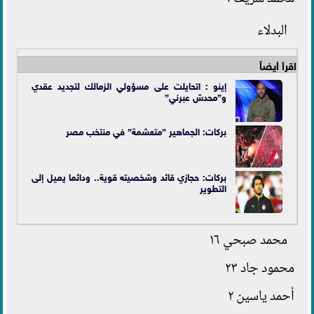
البدلاء
اقرأ أيضاً
إينو : اتحايلت على مسؤولي الزمالك لتجديد عقدي
و”محدش عبرني”
بركات: الجماهير ”متعشمة” في
منتخب مصر
بركات: حجازي قائد وشخصيته قوية.. ودائما يميل إلى
التطوير
محمد صبحي ١٦
محمود جاد ٢٣
أحمد ياسين ٢