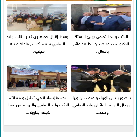
النائب وليد التمامي يهنئ الاستاذ
وسط إقبال جماهيري كبير النائب وليد
الدكتور محمود صديق تكليفة قائم
التمامي يختتم أضخم قافلة طبية
باعمال ...
مجانية...
بحضور رئيس الوزراء ولفيف من وزراء
بصمة إنسانية في ”جلال وعتيبة”..
ورجال الدولة.. النائبان وليد التمامي
النائب وليد التمامي والبروفيسور جمال
ومحمد...
شيحة يداويان...