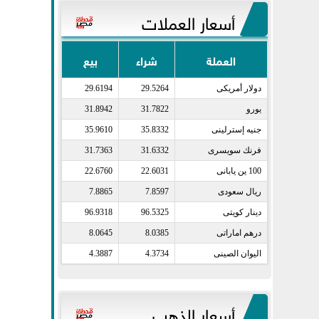
أسعار العملات
العملة
شراء
بيع
دولار أمريكى​
29.5264
29.6194
يورو​
31.7822
31.8942
جنيه إسترلينى​
35.8332
35.9610
فرنك سويسرى​
31.6332
31.7363
100 ين يابانى​
22.6031
22.6760
ريال سعودى​
7.8597
7.8865
دينار كويتى​
96.5325
96.9318
درهم اماراتى​
8.0385
8.0645
اليوان الصينى​
4.3734
4.3887
أسعار الذهب