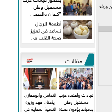
مستقبل وطن
ن ورفع
”كيوان والحصي
والتمامي وابوحجازي وعيسي” أمانه
أطعمة للرجال
كفر...
تساعد فى تعزيز
صحة القلب فى
سن الأربعين
مقالات
قيادات وأعضاء حزب
التمامي وأبوحجازي
مستقبل وطن
يثمنان جهد وزيرة
بدمياط يؤدون صلاة
التنمية المحلية في