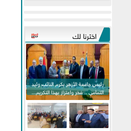
عيد
مواكبة خطوات
الفطر..ويحتشدون
الرئيس السيسي...
وسط آلاف...
اخترنا لك
رئيس جامعة الأزهر يكرم النائب وليد
التمامي .. فخر واعتزاز بهذا التكريم...