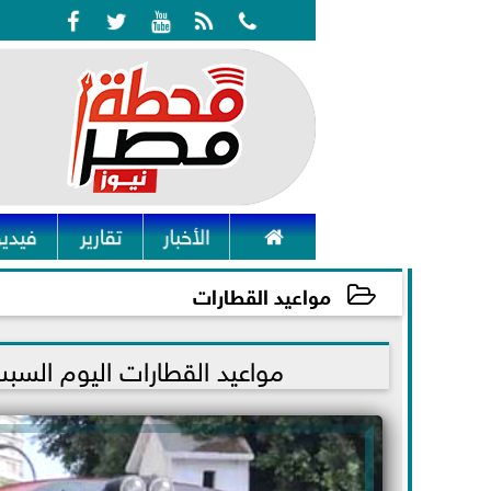






الأخبار
تقارير
فيديو
مواعيد القطارات
2021-12-18 09:40:31
مواعيد القطارات اليوم الس