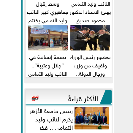
النائب وليد التمامي
وسط إقبال
يهنئ الاستاذ الدكتور
جماهيري كبير النائب
محمود صديق
وليد التمامي يختتم
تكليفة قائم باعمال
أضخم قافلة طبية
...
مجانية...
بحضور رئيس الوزراء
بصمة إنسانية في
ولفيف من وزراء
”جلال وعتيبة”..
ورجال الدولة..
النائب وليد التمامي
النائبان وليد التمامي
والبروفيسور جمال
ومحمد...
شيحة يداويان...
الأكثر قراءةً
رئيس جامعة الأزهر
يكرم النائب وليد
التمامي .. فخر