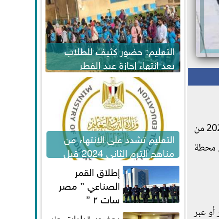
التعليم: حضور كثيف للطلاب
بعد انتهاء إجازة عيد الفطر
لاستكمال المناهج
المكيفة والروسية العادية اليوم الخميس الموافق 16 ديسمبر 2021 من
التعليم تشدد على الانتهاء من
 محطة
مناهج الترم الثاني 2024 قبل
الامتحانات
إطلاق القمر
الصناعي ” مصر
سات ٢ ”
أو عبر
بحضور قيادات حزب