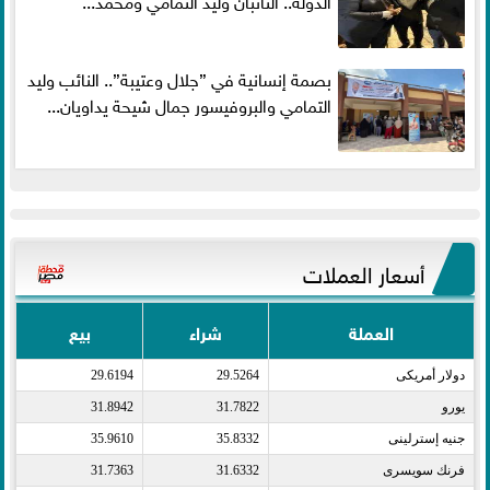
بصمة إنسانية في ”جلال وعتيبة”.. النائب وليد
التمامي والبروفيسور جمال شيحة يداويان...
أسعار العملات
العملة
شراء
بيع
دولار أمريكى​
29.5264
29.6194
يورو​
31.7822
31.8942
جنيه إسترلينى​
35.8332
35.9610
فرنك سويسرى​
31.6332
31.7363