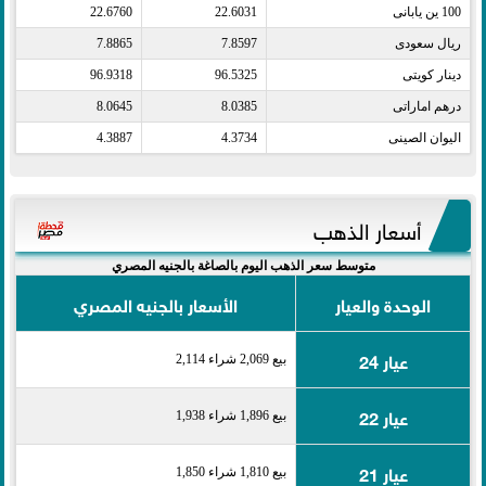
100 ين يابانى​
22.6031
22.6760
ريال سعودى​
7.8597
7.8865
دينار كويتى​
96.5325
96.9318
درهم اماراتى​
8.0385
8.0645
اليوان الصينى​
4.3734
4.3887
أسعار الذهب
متوسط سعر الذهب اليوم بالصاغة بالجنيه المصري
الوحدة والعيار
الأسعار بالجنيه المصري
عيار 24
بيع 2,069 شراء 2,114
عيار 22
بيع 1,896 شراء 1,938
عيار 21
بيع 1,810 شراء 1,850