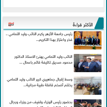
الأكثر قراءةً
رئيس جامعة الأزهر يكرم النائب وليد التمامي ..
فخر واعتزاز بهذا التكريم...
النائب وليد التمامي يهنئ الاستاذ الدكتور
محمود صديق تكليفة قائم باعمال ...
وسط إقبال جماهيري كبير النائب وليد التمامي
يختتم أضخم قافلة طبية مجانية...
بحضور رئيس الوزراء ولفيف من وزراء ورجال
الدولة.. النائبان وليد التمامي ومحمد...