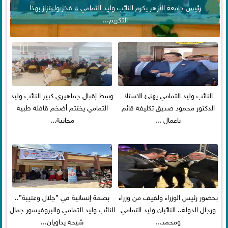
رئيس جامعة الأزهر يكرم النائب وليد التمامي .. فخر واعتزاز بهذا
التكريم...
النائب وليد التمامي يهنئ الاستاذ
وسط إقبال جماهيري كبير النائب وليد
الدكتور محمود صديق تكليفة قائم
التمامي يختتم أضخم قافلة طبية
باعمال ...
مجانية...
بحضور رئيس الوزراء ولفيف من وزراء
بصمة إنسانية في ”جلال وعتيبة”..
ورجال الدولة.. النائبان وليد التمامي
النائب وليد التمامي والبروفيسور جمال
ومحمد...
شيحة يداويان...