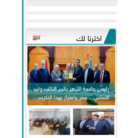
عيد
مواكبة خطوات
الفطر..ويحتشدون
الرئيس السيسي...
وسط آلاف...
اخترنا لك
رئيس جامعة الأزهر يكرم النائب وليد
التمامي .. فخر واعتزاز بهذا التكريم...