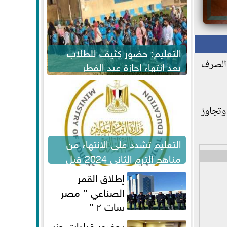
التعليم: حضور كثيف للطلاب
 الصرف
بعد انتهاء إجازة عيد الفطر
لاستكمال المناهج
 صفيحة المازوت إلى أكثر من 338 ألف ليرة، وتجاوز
التعليم تشدد على الانتهاء من
مناهج الترم الثاني 2024 قبل
الامتحانات
إطلاق القمر
الصناعي ” مصر
سات ٢ ”
بحضور قيادات حزب