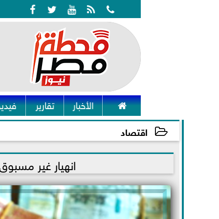






الأخبار
تقارير
فيديو
اقتصاد
2021-12-15 03:47:24
انهيار غير مسبوق..