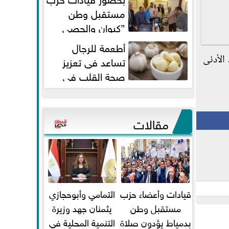
مستقبل وطن
”كيوان والحصي
والتمامي وابوحجازي وعيسي” أمانه
أطعمة للرجال
كفر...
الأدنى
تساعد فى تعزيز
صحة القلب فى
سن الأربعين
مقالات
قيادات وأعضاء حزب
التمامي وأبوحجازي
مستقبل وطن
يثمنان جهد وزيرة
بدمياط يؤدون صلاة
التنمية المحلية في