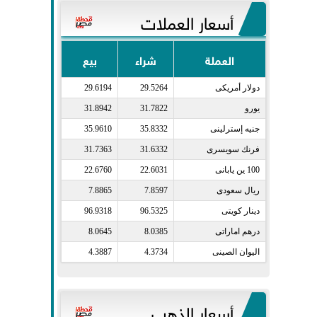
أسعار العملات
العملة
شراء
بيع
دولار أمريكى​
29.5264
29.6194
يورو​
31.7822
31.8942
جنيه إسترلينى​
35.8332
35.9610
فرنك سويسرى​
31.6332
31.7363
100 ين يابانى​
22.6031
22.6760
ريال سعودى​
7.8597
7.8865
دينار كويتى​
96.5325
96.9318
درهم اماراتى​
8.0385
8.0645
اليوان الصينى​
4.3734
4.3887
أسعار الذهب