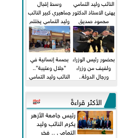
النائب وليد التمامي
وسط إقبال
يهنئ الاستاذ الدكتور
جماهيري كبير النائب
محمود صديق
وليد التمامي يختتم
تكليفة قائم باعمال
أضخم قافلة طبية
...
مجانية...
بحضور رئيس الوزراء
بصمة إنسانية في
ولفيف من وزراء
”جلال وعتيبة”..
ورجال الدولة..
النائب وليد التمامي
النائبان وليد التمامي
والبروفيسور جمال
ومحمد...
شيحة يداويان...
الأكثر قراءةً
رئيس جامعة الأزهر
يكرم النائب وليد
التمامي .. فخر