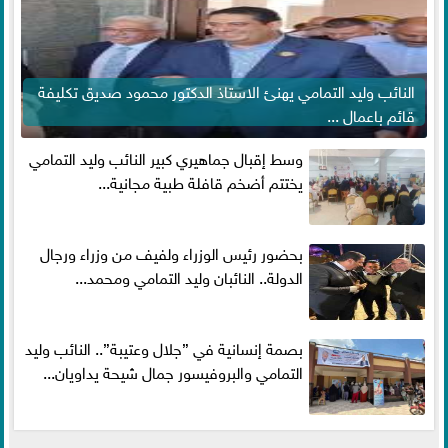
النائب وليد التمامي يهنئ الاستاذ الدكتور محمود صديق تكليفة
قائم باعمال ...
وسط إقبال جماهيري كبير النائب وليد التمامي
يختتم أضخم قافلة طبية مجانية...
بحضور رئيس الوزراء ولفيف من وزراء ورجال
الدولة.. النائبان وليد التمامي ومحمد...
بصمة إنسانية في ”جلال وعتيبة”.. النائب وليد
التمامي والبروفيسور جمال شيحة يداويان...