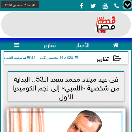




الجمعة 7 أغسطس 2026

الأخبار
تقارير

تقارير
الثلاثاء، 14 ديسمبر 2021
08:14 مـ
بتوقيت القاهرة
2021-12-14 20:14:51
فى عيد ميلاد محمد سعد الـ53.. البداية
من شخصية «اللمبي» إلى نجم الكوميديا
الأول