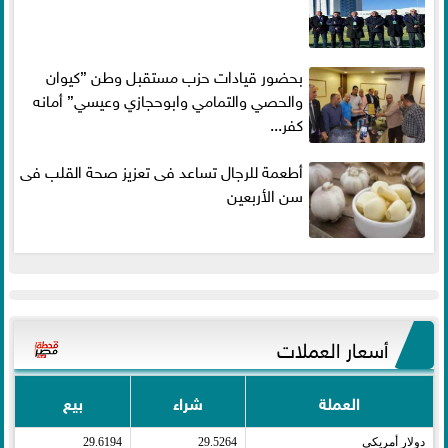
بحضور قيادات حزب مستقبل وطن ”كيوان
والحصي والتمامي وابوحجازي وعيسي” أمانه
كفر...
أطعمة للرجال تساعد فى تعزيز صحة القلب فى
سن الأربعين
أسعار العملات
العملة
شراء
بيع
دولار أمريكى​
29.5264
29.6194