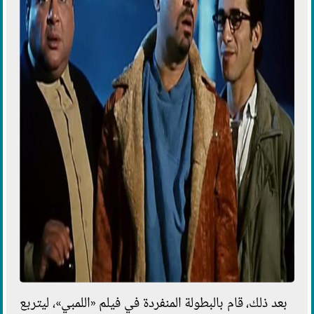
بعد ذلك، قام بالبطولة المنفردة في فيلم «اللمبي»، ليتربع