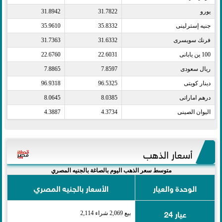
يورو​
31.7822
31.8942
جنيه إسترلينى​
35.8332
35.9610
فرنك سويسرى​
31.6332
31.7363
100 ين يابانى​
22.6031
22.6760
ريال سعودى​
7.8597
7.8865
دينار كويتى​
96.5325
96.9318
درهم اماراتى​
8.0385
8.0645
اليوان الصينى​
4.3734
4.3887
أسعار الذهب
متوسط سعر الذهب اليوم بالصاغة بالجنيه المصري
الوحدة والعيار
الأسعار بالجنيه المصري
عيار 24
بيع 2,069 شراء 2,114