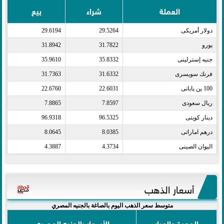
العملة
شراء
بيع
دولار أمريكى​
29.5264
29.6194
يورو​
31.7822
31.8942
جنيه إسترلينى​
35.8332
35.9610
فرنك سويسرى​
31.6332
31.7363
100 ين يابانى​
22.6031
22.6760
ريال سعودى​
7.8597
7.8865
دينار كويتى​
96.5325
96.9318
درهم اماراتى​
8.0385
8.0645
اليوان الصينى​
4.3734
4.3887
أسعار الذهب
متوسط سعر الذهب اليوم بالصاغة بالجنيه المصري
الوحدة والعيار
الأسعار بالجنيه المصري