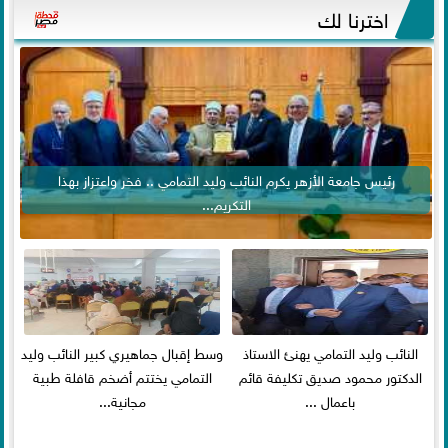
اخترنا لك
رئيس جامعة الأزهر يكرم النائب وليد التمامي .. فخر واعتزاز بهذا
التكريم...
النائب وليد التمامي يهنئ الاستاذ
وسط إقبال جماهيري كبير النائب وليد
الدكتور محمود صديق تكليفة قائم
التمامي يختتم أضخم قافلة طبية
باعمال ...
مجانية...