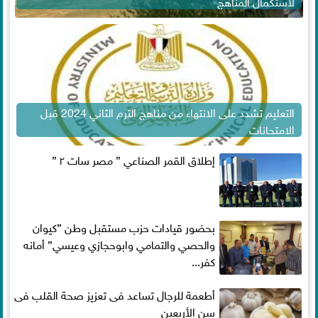
لاستكمال المناهج
التعليم تشدد على الانتهاء من مناهج الترم الثاني 2024 قبل
الامتحانات
إطلاق القمر الصناعي ” مصر سات ٢ ”
بحضور قيادات حزب مستقبل وطن ”كيوان
والحصي والتمامي وابوحجازي وعيسي” أمانه
كفر...
أطعمة للرجال تساعد فى تعزيز صحة القلب فى
سن الأربعين