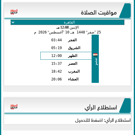
مواقيت الصلاة
الإثنين
12:08 مـ
25
صفر
1448 هـ
10
أغسطس
2026 م
الفجر
03:44
الشروق
05:19
الظهر
12:00
مصر
العصر
15:37
المغرب
18:42
العشاء
20:06
استطلاع الرأي
استطلاع الرأي: اضغط للتحميل