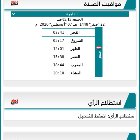
مواقيت الصلاة
الجمعة
05:15 صـ
22
صفر
1448 هـ
07
أغسطس
2026 م
الفجر
03:41
الشروق
05:17
الظهر
12:01
مصر
العصر
15:38
المغرب
18:44
العشاء
20:10
استطلاع الرأي
استطلاع الرأي: اضغط للتحميل