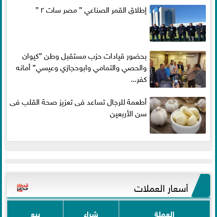
إطلاق القمر الصناعي ” مصر سات ٢ ”
بحضور قيادات حزب مستقبل وطن ”كيوان
والحصي والتمامي وابوحجازي وعيسي” أمانه
كفر...
أطعمة للرجال تساعد فى تعزيز صحة القلب فى
سن الأربعين
أسعار العملات
العملة
شراء
بيع