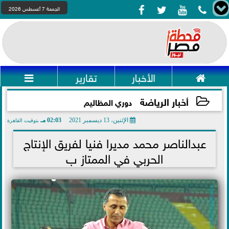




الجمعة 7 أغسطس 2026

الأخبار
تقارير

أخبار الرياضة
دوري المظاليم
الإثنين، 13 ديسمبر 2021
02:03 مـ
بتوقيت القاهرة
2021-12-13 14:03:08
عبدالناصر محمد مديرا فنيا لفريق الإنتاج
الحربي في الممتاز ب