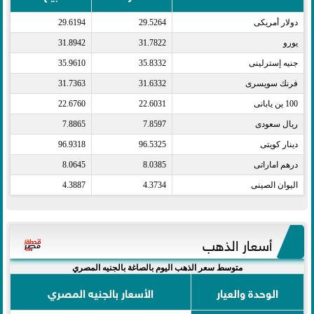
دولار أمريكى​
29.5264
29.6194
يورو​
31.7822
31.8942
جنيه إسترلينى​
35.8332
35.9610
فرنك سويسرى​
31.6332
31.7363
100 ين يابانى​
22.6031
22.6760
ريال سعودى​
7.8597
7.8865
دينار كويتى​
96.5325
96.9318
درهم اماراتى​
8.0385
8.0645
اليوان الصينى​
4.3734
4.3887
أسعار الذهب
متوسط سعر الذهب اليوم بالصاغة بالجنيه المصري
الوحدة والعيار
الأسعار بالجنيه المصري