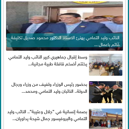
النائب وليد التمامي يهنئ الاستاذ الدكتور محمود صديق تكليفة
قائم باعمال ...
وسط إقبال جماهيري كبير النائب وليد التمامي
يختتم أضخم قافلة طبية مجانية...
بحضور رئيس الوزراء ولفيف من وزراء ورجال
الدولة.. النائبان وليد التمامي ومحمد...
بصمة إنسانية في ”جلال وعتيبة”.. النائب وليد
التمامي والبروفيسور جمال شيحة يداويان...