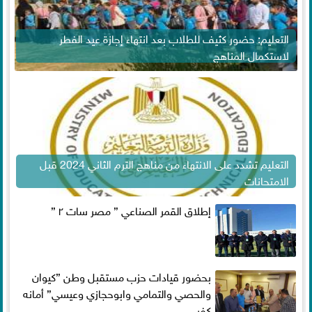
التعليم: حضور كثيف للطلاب بعد انتهاء إجازة عيد الفطر
لاستكمال المناهج
التعليم تشدد على الانتهاء من مناهج الترم الثاني 2024 قبل
الامتحانات
إطلاق القمر الصناعي ” مصر سات ٢ ”
بحضور قيادات حزب مستقبل وطن ”كيوان
والحصي والتمامي وابوحجازي وعيسي” أمانه
كفر...