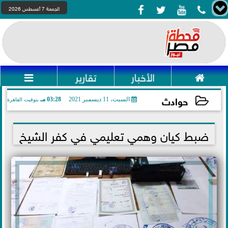




الجمعة 7 أغسطس 2026

الأخبار
تقارير

حوادث
السبت، 11 ديسمبر 2021
03:28 مـ
بتوقيت القاهرة
2021-12-11 15:28:22
ضبط كيان وهمي تعليمي في كفر الشيخ