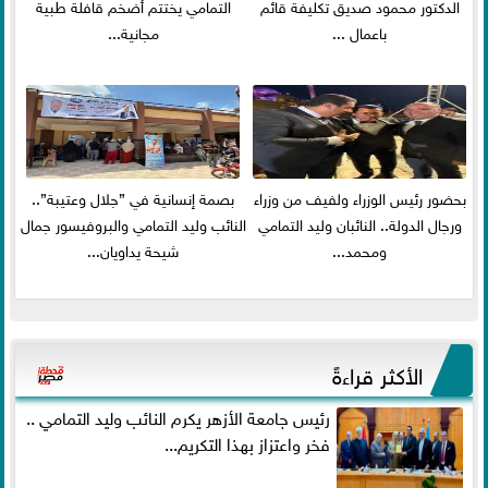
الدكتور محمود صديق تكليفة قائم
التمامي يختتم أضخم قافلة طبية
باعمال ...
مجانية...
بحضور رئيس الوزراء ولفيف من وزراء
بصمة إنسانية في ”جلال وعتيبة”..
ورجال الدولة.. النائبان وليد التمامي
النائب وليد التمامي والبروفيسور جمال
ومحمد...
شيحة يداويان...
الأكثر قراءةً
رئيس جامعة الأزهر يكرم النائب وليد التمامي ..
فخر واعتزاز بهذا التكريم...