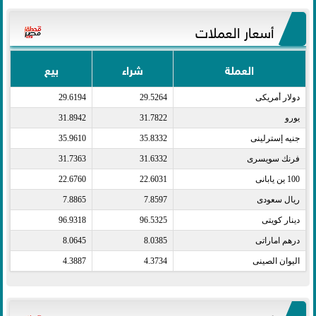
أسعار العملات
العملة
شراء
بيع
دولار أمريكى​
29.5264
29.6194
يورو​
31.7822
31.8942
جنيه إسترلينى​
35.8332
35.9610
فرنك سويسرى​
31.6332
31.7363
100 ين يابانى​
22.6031
22.6760
ريال سعودى​
7.8597
7.8865
دينار كويتى​
96.5325
96.9318
درهم اماراتى​
8.0385
8.0645
اليوان الصينى​
4.3734
4.3887