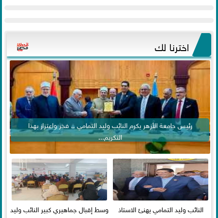
اخترنا لك
رئيس جامعة الأزهر يكرم النائب وليد التمامي .. فخر واعتزاز بهذا
التكريم...
النائب وليد التمامي يهنئ الاستاذ
وسط إقبال جماهيري كبير النائب وليد