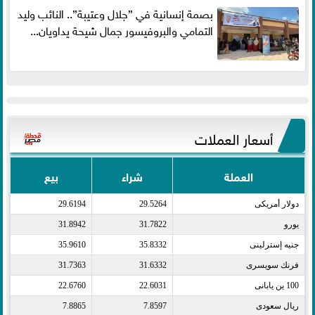
بصمة إنسانية في ”جلال وعتيبة”.. النائب وليد
التمامي والبروفيسور جمال شيحة يداويان...
أسعار العملات
العملة
شراء
بيع
دولار أمريكى​
29.5264
29.6194
يورو​
31.7822
31.8942
جنيه إسترلينى​
35.8332
35.9610
فرنك سويسرى​
31.6332
31.7363
100 ين يابانى​
22.6031
22.6760
ريال سعودى​
7.8597
7.8865