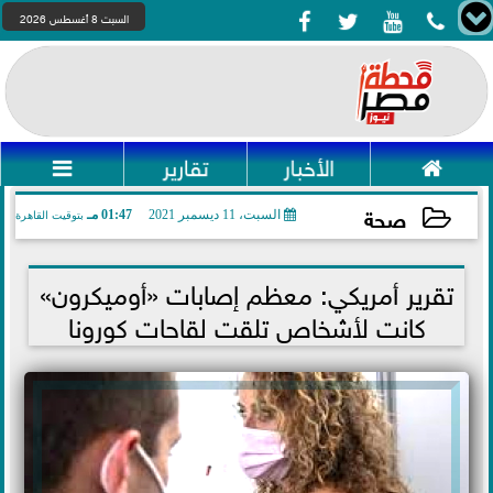




السبت 8 أغسطس 2026

الأخبار
تقارير

صحة
السبت، 11 ديسمبر 2021
01:47 مـ
بتوقيت القاهرة
2021-12-11 13:47:14
تقرير أمريكي: معظم إصابات «أوميكرون»
كانت لأشخاص تلقت لقاحات كورونا