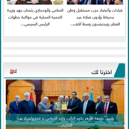
قيادات وأعضاء حزب مستقبل وطن
التمامي وأبوحجازي يثمنان جهد وزيرة
بدمياط يؤدون صلاة عيد
التنمية المحلية في مواكبة خطوات
الفطر..ويحتشدون وسط آلاف...
الرئيس السيسي...
اخترنا لك
رئيس جامعة الأزهر يكرم النائب وليد التمامي .. فخر واعتزاز بهذا
التكريم...