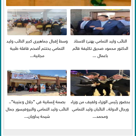
النائب وليد التمامي يهنئ الاستاذ
وسط إقبال جماهيري كبير النائب وليد
الدكتور محمود صديق تكليفة قائم
التمامي يختتم أضخم قافلة طبية
باعمال ...
مجانية...
بحضور رئيس الوزراء ولفيف من وزراء
بصمة إنسانية في ”جلال وعتيبة”..
ورجال الدولة.. النائبان وليد التمامي
النائب وليد التمامي والبروفيسور جمال
ومحمد...
شيحة يداويان...