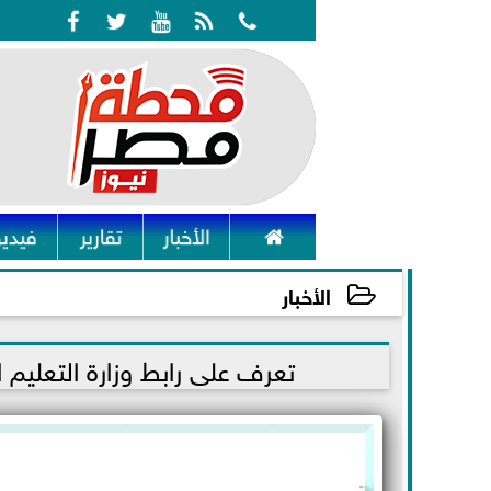






الأخبار
تقارير
فيديو
الأخبار
2021-12-09 01:22:01
تعرف على رابط وزارة التعليم 