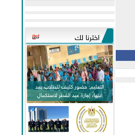
عيد
مواكبة خطوات
الفطر..ويحتشدون
الرئيس السيسي...
وسط آلاف...
اخترنا لك
التعليم: حضور كثيف للطلاب بعد
انتهاء إجازة عيد الفطر لاستكمال
المناهج