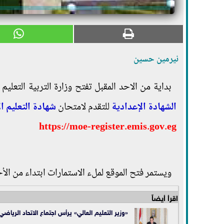
نيرمين حسين
بداية من الاحد المقبل تفتح وزارة التربية التعلي
الشهادة الإعدادية
للتقدم لامتحان
شهادة التعليم 
https://moe-register.emis.gov.eg
ويستمر فتح الموقع لملء الاستمارات ابتداء من الأحد 12 ديسمبر الجاري، وحتى نهاية يوم الإثنين الموافق 20 د
اقرأ أيضاً
«وزير التعليم العالي» يرأس اجتماع الاتحاد الرياضي