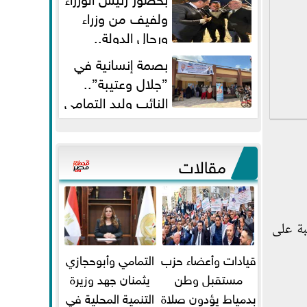
ولفيف من وزراء
ورجال الدولة..
النائبان وليد التمامي ومحمد...
بصمة إنسانية في
”جلال وعتيبة”..
النائب وليد التمامي
والبروفيسور جمال شيحة يداويان...
مقالات
بة على
قيادات وأعضاء حزب
التمامي وأبوحجازي
مستقبل وطن
يثمنان جهد وزيرة
بدمياط يؤدون صلاة
التنمية المحلية في