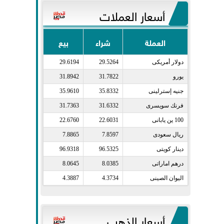
أسعار العملات
العملة
شراء
بيع
دولار أمريكى​
29.5264
29.6194
يورو​
31.7822
31.8942
جنيه إسترلينى​
35.8332
35.9610
فرنك سويسرى​
31.6332
31.7363
100 ين يابانى​
22.6031
22.6760
ريال سعودى​
7.8597
7.8865
دينار كويتى​
96.5325
96.9318
درهم اماراتى​
8.0385
8.0645
اليوان الصينى​
4.3734
4.3887
أسعار الذهب