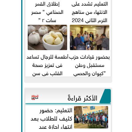
التعليم تشدد على
إطلاق القمر
الانتهاء من مناهج
الصناعي ” مصر
الترم الثاني 2024
سات ٢ ”
قبل الامتحانات
بحضور قيادات حزب
أطعمة للرجال تساعد
مستقبل وطن
فى تعزيز صحة
”كيوان والحصي
القلب فى سن
والتمامي وابوحجازي
الأربعين
وعيسي” أمانه كفر...
الأكثر قراءةً
التعليم: حضور
كثيف للطلاب بعد
انتهاء إجازة عيد