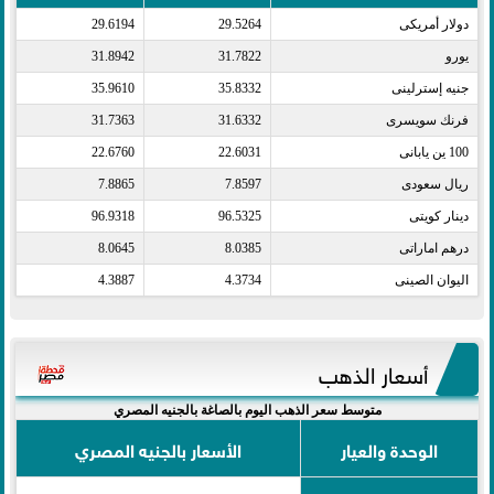
دولار أمريكى​
29.5264
29.6194
يورو​
31.7822
31.8942
جنيه إسترلينى​
35.8332
35.9610
فرنك سويسرى​
31.6332
31.7363
100 ين يابانى​
22.6031
22.6760
ريال سعودى​
7.8597
7.8865
دينار كويتى​
96.5325
96.9318
درهم اماراتى​
8.0385
8.0645
اليوان الصينى​
4.3734
4.3887
أسعار الذهب
متوسط سعر الذهب اليوم بالصاغة بالجنيه المصري
الوحدة والعيار
الأسعار بالجنيه المصري