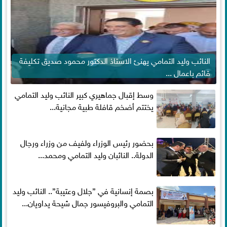
النائب وليد التمامي يهنئ الاستاذ الدكتور محمود صديق تكليفة
قائم باعمال ...
وسط إقبال جماهيري كبير النائب وليد التمامي
يختتم أضخم قافلة طبية مجانية...
بحضور رئيس الوزراء ولفيف من وزراء ورجال
الدولة.. النائبان وليد التمامي ومحمد...
بصمة إنسانية في ”جلال وعتيبة”.. النائب وليد
التمامي والبروفيسور جمال شيحة يداويان...