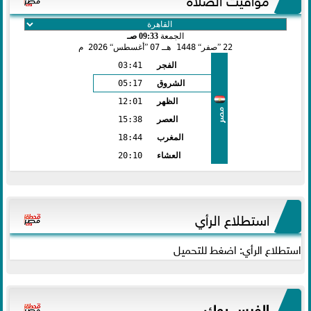
الجمعة
09:33 صـ
22
صفر
1448 هـ
07
أغسطس
2026 م
الفجر
03:41
الشروق
05:17
الظهر
12:01
مصر
العصر
15:38
المغرب
18:44
العشاء
20:10
استطلاع الرأي
استطلاع الرأي: اضغط للتحميل
الفيس بوك