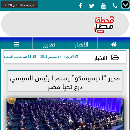




الجمعة 7 أغسطس 2026

الأخبار
تقارير

الأخبار
الأربعاء، 8 ديسمبر 2021
11:28 صـ
بتوقيت القاهرة
2021-12-08 11:28:14
مدير ”الإيسيسكو” يسلم الرئيس السيسي
درع تحيا مصر