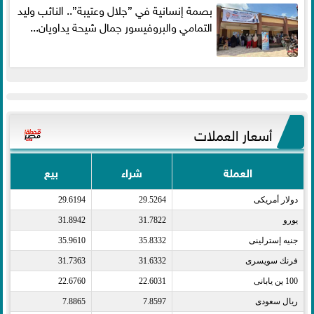
بصمة إنسانية في ”جلال وعتيبة”.. النائب وليد
التمامي والبروفيسور جمال شيحة يداويان...
أسعار العملات
العملة
شراء
بيع
دولار أمريكى​
29.5264
29.6194
يورو​
31.7822
31.8942
جنيه إسترلينى​
35.8332
35.9610
فرنك سويسرى​
31.6332
31.7363
100 ين يابانى​
22.6031
22.6760
ريال سعودى​
7.8597
7.8865