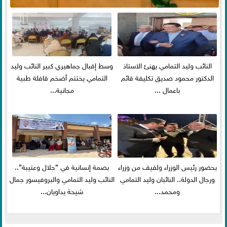
النائب وليد التمامي يهنئ الاستاذ
وسط إقبال جماهيري كبير النائب وليد
الدكتور محمود صديق تكليفة قائم
التمامي يختتم أضخم قافلة طبية
باعمال ...
مجانية...
بحضور رئيس الوزراء ولفيف من وزراء
بصمة إنسانية في ”جلال وعتيبة”..
ورجال الدولة.. النائبان وليد التمامي
النائب وليد التمامي والبروفيسور جمال
ومحمد...
شيحة يداويان...