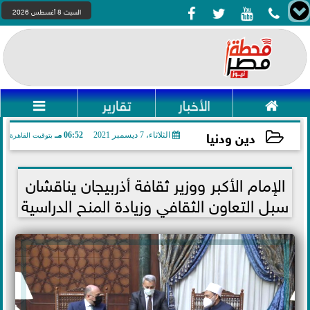




السبت 8 أغسطس 2026

الأخبار
تقارير

دين ودنيا
الثلاثاء، 7 ديسمبر 2021
06:52 مـ
بتوقيت القاهرة
2021-12-07 18:52:52
الإمام الأكبر ووزير ثقافة أذربيجان يناقشان
سبل التعاون الثقافي وزيادة المنح الدراسية