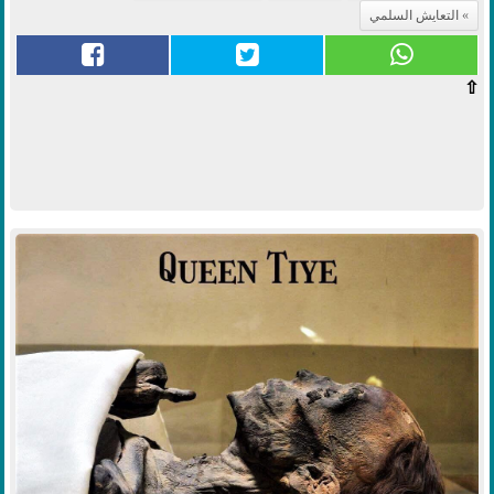
التعايش السلمي
⇧