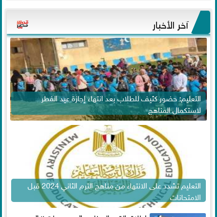
آخر الأخبار
التعليم: حضور كثيف للطلاب بعد انتهاء إجازة عيد الفطر
لاستكمال المناهج
التعليم تشدد على الانتهاء من مناهج الترم الثاني 2024 قبل
الامتحانات
إطلاق القمر الصناعي ” مصر سات ٢ ”