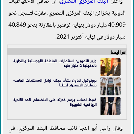
وأعلن
البنك المركزي المصري
، أن صافي الاحتياطيات
الدولية بخزائن البنك المركزي المصري، قفزت لتسجل نحو
40.909 مليار دولار بنهاية نوفمبر بالمقارنة بنحو 40.849
مليار دولار في نهاية أكتوبر 2021.
اقرأ أيضاً
وزير التموين: استثمارات المنطقة اللوجستية والتجارية
بالدقهلية 2 مليار جنيه
بروتوكول تعاون بشأن ميكنة تبادل المستندات الخاصة
بعمليات الاستيراد لحظياً
ضبط نصاب يزعم قدرته على الانضمام لأحد الأندية
الرياضية الشهيرة
وقال رامي أبو النجا نائب محافظ البنك المركزي، في