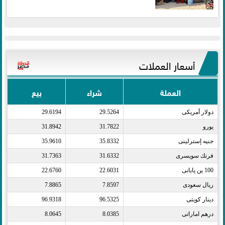
أسعار العملات
العملة
شراء
بيع
دولار أمريكى​
29.5264
29.6194
يورو​
31.7822
31.8942
جنيه إسترلينى​
35.8332
35.9610
فرنك سويسرى​
31.6332
31.7363
100 ين يابانى​
22.6031
22.6760
ريال سعودى​
7.8597
7.8865
دينار كويتى​
96.5325
96.9318
درهم اماراتى​
8.0385
8.0645