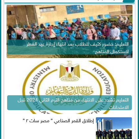
التعليم: حضور كثيف للطلاب بعد انتهاء إجازة عيد الفطر
لاستكمال المناهج
التعليم تشدد على الانتهاء من مناهج الترم الثاني 2024 قبل
الامتحانات
إطلاق القمر الصناعي ” مصر سات ٢ ”