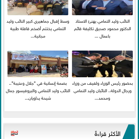
النائب وليد التمامي يهنئ الاستاذ
وسط إقبال جماهيري كبير النائب وليد
الدكتور محمود صديق تكليفة قائم
التمامي يختتم أضخم قافلة طبية
باعمال ...
مجانية...
بحضور رئيس الوزراء ولفيف من وزراء
بصمة إنسانية في ”جلال وعتيبة”..
ورجال الدولة.. النائبان وليد التمامي
النائب وليد التمامي والبروفيسور جمال
ومحمد...
شيحة يداويان...
الأكثر قراءةً