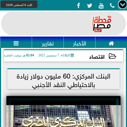




الأحد 9 أغسطس 2026

الأخبار
تقارير

اقتصاد
الثلاثاء، 7 ديسمبر 2021
02:04 مـ
بتوقيت القاهرة
2021-12-07 14:04:00
البنك المركزي: 60 مليون دولار زيادة
بالاحتياطي النقد الأجنبي