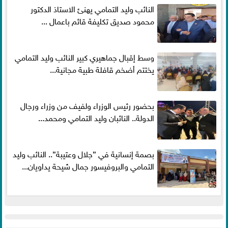
النائب وليد التمامي يهنئ الاستاذ الدكتور
محمود صديق تكليفة قائم باعمال ...
وسط إقبال جماهيري كبير النائب وليد التمامي
يختتم أضخم قافلة طبية مجانية...
بحضور رئيس الوزراء ولفيف من وزراء ورجال
الدولة.. النائبان وليد التمامي ومحمد...
بصمة إنسانية في ”جلال وعتيبة”.. النائب وليد
التمامي والبروفيسور جمال شيحة يداويان...