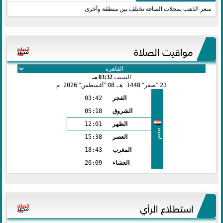
سعر الذهب بمحلات الصاغة تختلف بين منطقة وأخرى
مواقيت الصلاة
السبت
03:32 مـ
23
صفر
1448 هـ
08
أغسطس
2026 م
الفجر
03:42
الشروق
05:18
الظهر
12:01
مصر
العصر
15:38
المغرب
18:43
العشاء
20:09
استطلاع الرأي