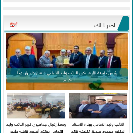
اخترنا لك
رئيس جامعة الأزهر يكرم النائب وليد التمامي .. فخر واعتزاز بهذا
التكريم...
النائب وليد التمامي يهنئ الاستاذ
وسط إقبال جماهيري كبير النائب وليد
الدكتور محمود صديق تكليفة قائم
التمامي يختتم أضخم قافلة طبية