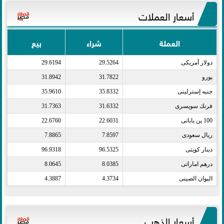
أسعار العملات
العملة
شراء
بيع
دولار أمريكى​
29.5264
29.6194
يورو​
31.7822
31.8942
جنيه إسترلينى​
35.8332
35.9610
فرنك سويسرى​
31.6332
31.7363
100 ين يابانى​
22.6031
22.6760
ريال سعودى​
7.8597
7.8865
دينار كويتى​
96.5325
96.9318
درهم اماراتى​
8.0385
8.0645
اليوان الصينى​
4.3734
4.3887
أسعار الذهب