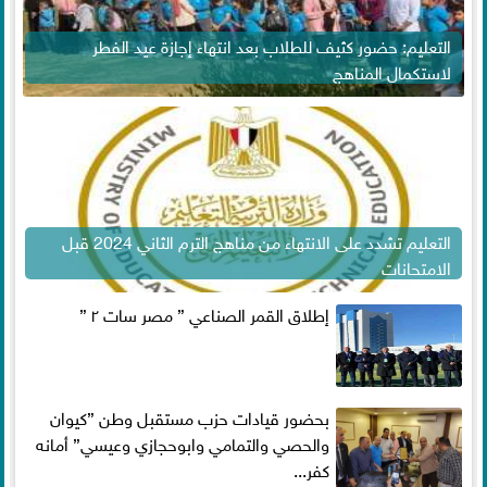
التعليم: حضور كثيف للطلاب بعد انتهاء إجازة عيد الفطر
لاستكمال المناهج
التعليم تشدد على الانتهاء من مناهج الترم الثاني 2024 قبل
الامتحانات
إطلاق القمر الصناعي ” مصر سات ٢ ”
بحضور قيادات حزب مستقبل وطن ”كيوان
والحصي والتمامي وابوحجازي وعيسي” أمانه
كفر...