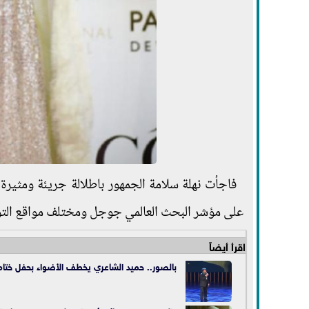
فاجأت نهلة سلامة الجمهور باطلالة جريئة ومثيرة ل
على مؤشر البحث العالمي جوجل ومختلف مواقع التو
اقرأ أيضاً
بالصور.. حميد الشاعري يخطف الأضواء بحفل ختام 