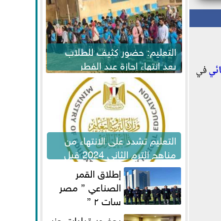
التعليم: حضور كثيف للطلاب
بعد انتهاء إجازة عيد الفطر
ائي
في
لاستكمال المناهج
التعليم تشدد على الانتهاء من
مناهج الترم الثاني 2024 قبل
الامتحانات
إطلاق القمر
الصناعي ” مصر
سات ٢ ”
بحضور قيادات حزب