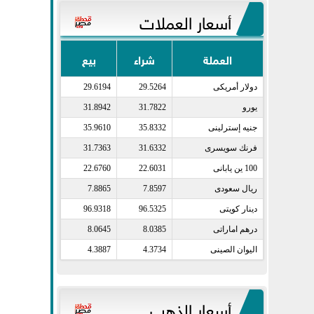
أسعار العملات
العملة
شراء
بيع
دولار أمريكى​
29.5264
29.6194
يورو​
31.7822
31.8942
جنيه إسترلينى​
35.8332
35.9610
فرنك سويسرى​
31.6332
31.7363
100 ين يابانى​
22.6031
22.6760
ريال سعودى​
7.8597
7.8865
دينار كويتى​
96.5325
96.9318
درهم اماراتى​
8.0385
8.0645
اليوان الصينى​
4.3734
4.3887
أسعار الذهب