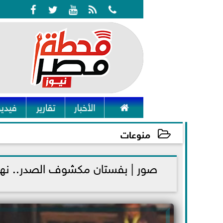






الأخبار
تقارير
فيديو
منوعات
2021-12-06 13:04:16
صور | بفستان مكشوف الصدر.. نهلة