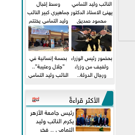
النائب وليد التمامي
وسط إقبال
يهنئ الاستاذ الدكتور
جماهيري كبير النائب
محمود صديق
وليد التمامي يختتم
تكليفة قائم باعمال
أضخم قافلة طبية
...
مجانية...
بحضور رئيس الوزراء
بصمة إنسانية في
ولفيف من وزراء
”جلال وعتيبة”..
ورجال الدولة..
النائب وليد التمامي
النائبان وليد التمامي
والبروفيسور جمال
ومحمد...
شيحة يداويان...
الأكثر قراءةً
رئيس جامعة الأزهر
يكرم النائب وليد
التمامي .. فخر