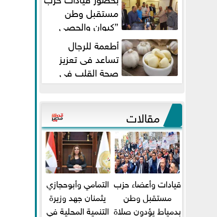
مستقبل وطن
”كيوان والحصي
والتمامي وابوحجازي وعيسي” أمانه
أطعمة للرجال
كفر...
تساعد فى تعزيز
صحة القلب فى
سن الأربعين
مقالات
قيادات وأعضاء حزب
التمامي وأبوحجازي
مستقبل وطن
يثمنان جهد وزيرة
بدمياط يؤدون صلاة
التنمية المحلية في