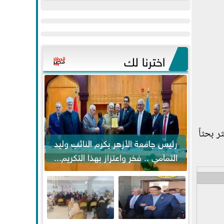
عيد
مواكبة خطوات
الفطر..ويحتشدون
الرئيس السيسي...
وسط آلاف...
اخترنا لك
 بحثاً
رئيس جامعة الأزهر يكرم النائب وليد
التمامي .. فخر واعتزاز بهذا التكريم...