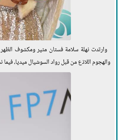
وارتدت نهلة سلامة فستان مثير ومكشوف الظهر وا
والهجوم اللاذع من قبل رواد السوشيال ميديا، فيما ن