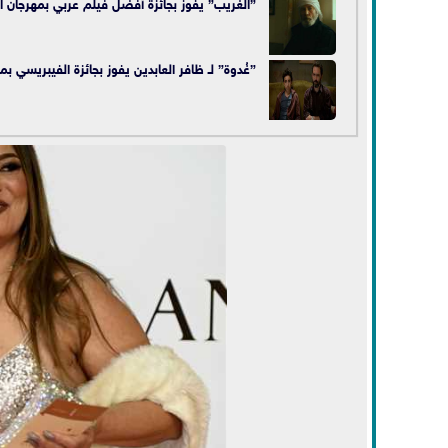
”الغريب” يفوز بجائزة أفضل فيلم عربي بمهرجان ال
”غُدوة” لـ ظافر العابدين يفوز بجائزة الفيبريسي بم