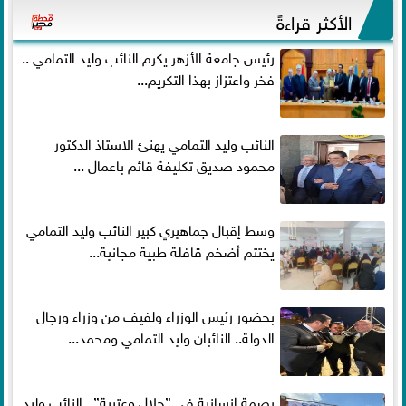
الأكثر قراءةً
رئيس جامعة الأزهر يكرم النائب وليد التمامي ..
فخر واعتزاز بهذا التكريم...
النائب وليد التمامي يهنئ الاستاذ الدكتور
محمود صديق تكليفة قائم باعمال ...
وسط إقبال جماهيري كبير النائب وليد التمامي
يختتم أضخم قافلة طبية مجانية...
بحضور رئيس الوزراء ولفيف من وزراء ورجال
الدولة.. النائبان وليد التمامي ومحمد...
بصمة إنسانية في ”جلال وعتيبة”.. النائب وليد