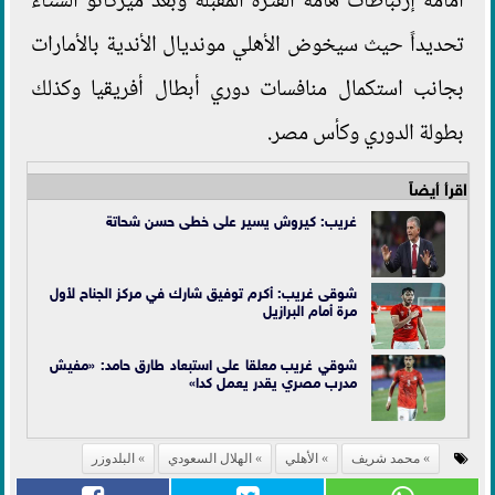
أمامه إرتباطات هامة الفترة المقبلة وبعد ميركاتو الشتاء
تحديداً حيث سيخوض الأهلي مونديال الأندية بالأمارات
بجانب استكمال منافسات دوري أبطال أفريقيا وكذلك
بطولة الدوري وكأس مصر.
اقرأ أيضاً
غريب: كيروش يسير على خطى حسن شحاتة
شوقى غريب: أكرم توفيق شارك في مركز الجناح لأول
مرة أمام البرازيل
شوقي غريب معلقا على استبعاد طارق حامد: «مفيش
مدرب مصري يقدر يعمل كدا»
محمد شريف
الأهلي
الهلال السعودي
البلدوزر