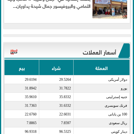
التمامي والبروفيسور جمال شيحة يداويان...
أسعار العملات
العملة
شراء
بيع
دولار أمريكى​
29.5264
29.6194
يورو​
31.7822
31.8942
جنيه إسترلينى​
35.8332
35.9610
فرنك سويسرى​
31.6332
31.7363
100 ين يابانى​
22.6031
22.6760
ريال سعودى​
7.8597
7.8865
دينار كويتى​
96.5325
96.9318