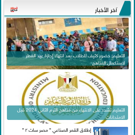
آخر الأخبار
التعليم: حضور كثيف للطلاب بعد انتهاء إجازة عيد الفطر
لاستكمال المناهج
التعليم تشدد على الانتهاء من مناهج الترم الثاني 2024 قبل
الامتحانات
إطلاق القمر الصناعي ” مصر سات ٢ ”