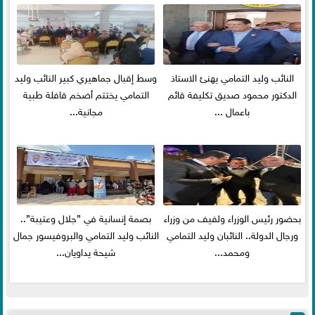
النائب وليد التمامي يهنئ الاستاذ
وسط إقبال جماهيري كبير النائب وليد
الدكتور محمود صديق تكليفة قائم
التمامي يختتم أضخم قافلة طبية
باعمال ...
مجانية...
بحضور رئيس الوزراء ولفيف من وزراء
بصمة إنسانية في ”جلال وعتيبة”..
ورجال الدولة.. النائبان وليد التمامي
النائب وليد التمامي والبروفيسور جمال
ومحمد...
شيحة يداويان...