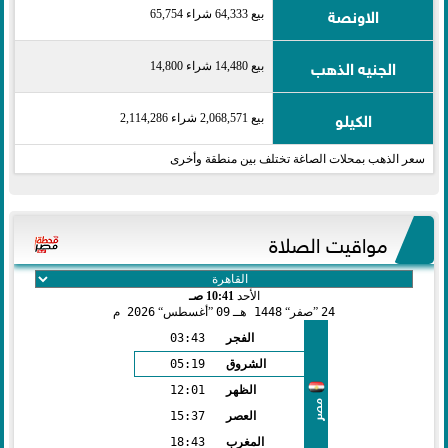
الاونصة
بيع 64,333 شراء 65,754
الجنيه الذهب
بيع 14,480 شراء 14,800
الكيلو
بيع 2,068,571 شراء 2,114,286
سعر الذهب بمحلات الصاغة تختلف بين منطقة وأخرى
مواقيت الصلاة
الأحد
10:41 صـ
24
صفر
1448 هـ
09
أغسطس
2026 م
الفجر
03:43
الشروق
05:19
الظهر
12:01
مصر
العصر
15:37
المغرب
18:43