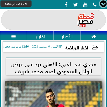




الأحد 9 أغسطس 2026

الأخبار
تقارير

أخبار الرياضة
الإثنين، 6 ديسمبر 2021
12:16 مـ
بتوقيت القاهرة
2021-12-06 12:16:57
مجدي عبد الغني: الأهلي يرد على عرض
الهلال السعودي لضم محمد شريف