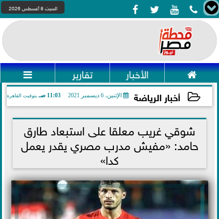




السبت 8 أغسطس 2026

الأخبار
تقارير

أخبار الرياضة
الإثنين، 6 ديسمبر 2021
11:03 صـ
بتوقيت القاهرة
2021-12-06 11:03:30
شوقي غريب معلقا على استبعاد طارق
حامد: «مفيش مدرب مصري يقدر يعمل
كدا»