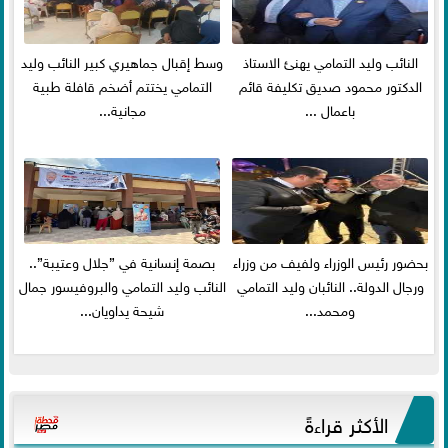
النائب وليد التمامي يهنئ الاستاذ
وسط إقبال جماهيري كبير النائب وليد
الدكتور محمود صديق تكليفة قائم
التمامي يختتم أضخم قافلة طبية
باعمال ...
مجانية...
بحضور رئيس الوزراء ولفيف من وزراء
بصمة إنسانية في ”جلال وعتيبة”..
ورجال الدولة.. النائبان وليد التمامي
النائب وليد التمامي والبروفيسور جمال
ومحمد...
شيحة يداويان...
الأكثر قراءةً