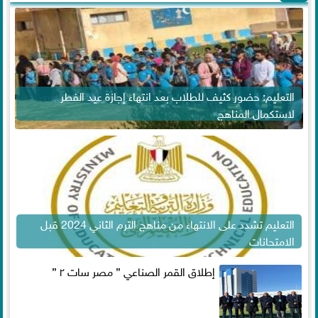
التعليم: حضور كثيف للطلاب بعد انتهاء إجازة عيد الفطر
لاستكمال المناهج
التعليم تشدد على الانتهاء من مناهج الترم الثاني 2024 قبل
الامتحانات
إطلاق القمر الصناعي ” مصر سات ٢ ”