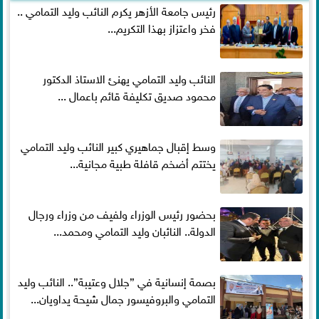
رئيس جامعة الأزهر يكرم النائب وليد التمامي ..
فخر واعتزاز بهذا التكريم...
النائب وليد التمامي يهنئ الاستاذ الدكتور
محمود صديق تكليفة قائم باعمال ...
وسط إقبال جماهيري كبير النائب وليد التمامي
يختتم أضخم قافلة طبية مجانية...
بحضور رئيس الوزراء ولفيف من وزراء ورجال
الدولة.. النائبان وليد التمامي ومحمد...
بصمة إنسانية في ”جلال وعتيبة”.. النائب وليد
التمامي والبروفيسور جمال شيحة يداويان...