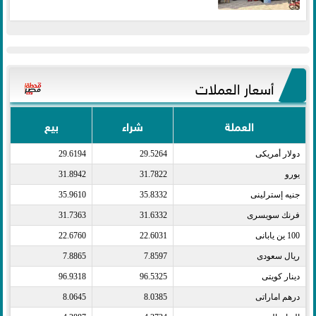
أسعار العملات
العملة
شراء
بيع
دولار أمريكى​
29.5264
29.6194
يورو​
31.7822
31.8942
جنيه إسترلينى​
35.8332
35.9610
فرنك سويسرى​
31.6332
31.7363
100 ين يابانى​
22.6031
22.6760
ريال سعودى​
7.8597
7.8865
دينار كويتى​
96.5325
96.9318
درهم اماراتى​
8.0385
8.0645