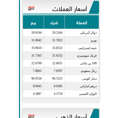
أسعار العملات
العملة
شراء
بيع
دولار أمريكى​
29.5264
29.6194
يورو​
31.7822
31.8942
جنيه إسترلينى​
35.8332
35.9610
فرنك سويسرى​
31.6332
31.7363
100 ين يابانى​
22.6031
22.6760
ريال سعودى​
7.8597
7.8865
دينار كويتى​
96.5325
96.9318
درهم اماراتى​
8.0385
8.0645
اليوان الصينى​
4.3734
4.3887
أسعار الذهب