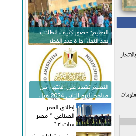
التعليم: حضور كثيف للطلاب
بعد انتهاء إجازة عيد الفطر
لاستكمال المناهج
تهامه بالاتجار
التعليم تشدد على الانتهاء من
مناهج الترم الثاني 2024 قبل
علومات
الامتحانات
إطلاق القمر
الصناعي ” مصر
سات ٢ ”
بحضور قيادات حزب