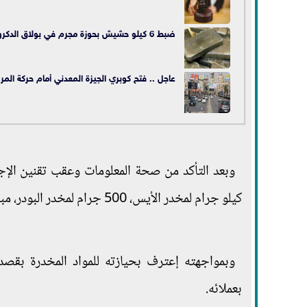
ضبط 6 كيلو حشيش بحوزة مجرم في بولاق الدكرور
عاجل .. فتح كوبري الجيزة المعدني أمام حركة المرو
كيلو جرام لمخدر الأيس، 500 جرام لمخدر البودر، مبلغ مالى - هاتف محمول"، وتم اقتياده إلى ديوان القسم.
وبمواجهته إعترف بحيازته للمواد المخدرة بقصد 
بعملائه.