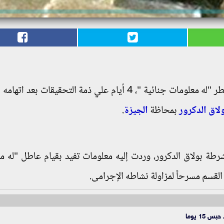
العامة ، بحبس مسجل خطر "له معلومات جنائية "، 4 أيام علي ذمة التحقيقات بعد ا
لاق الدكرور
بمحاظة
الجيزة
.
ة بولاق الدكرور، وردت إليه معلومات تفيد بقيام عاطل "له م
ة القسم مسرحاً لمزاولة نشاطه الإجرامى.