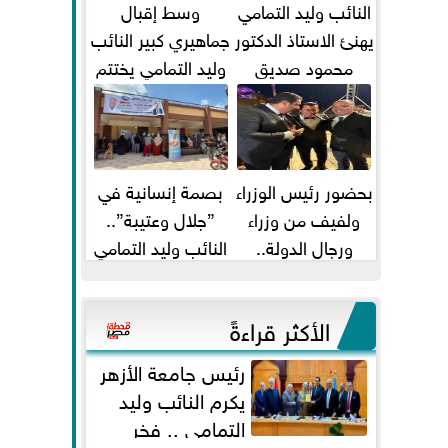
النائب وليد التمامي
وسط إقبال
يهنئ الاستاذ الدكتور
جماهيري كبير النائب
محمود صديق
وليد التمامي يختتم
تكليفة قائم باعمال
أضخم قافلة طبية
...
مجانية...
بحضور رئيس الوزراء
بصمة إنسانية في
ولفيف من وزراء
”جلال وعتيبة”..
ورجال الدولة..
النائب وليد التمامي
النائبان وليد التمامي
والبروفيسور جمال
ومحمد...
شيحة يداويان...
الأكثر قراءةً
رئيس جامعة الأزهر
يكرم النائب وليد
التمامي .. فخر