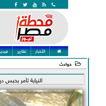






الأخبار
تقارير
فيديو
حوادث
2021-12-05 19:05:05
النيابة تأمر بحبس د