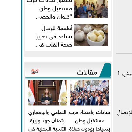
مستقبل وطن
”كيوان والحصي
والتمامي وابوحجازي وعيسي” أمانه
أطعمة للرجال
كفر...
تساعد فى تعزيز
صحة القلب فى
سن الأربعين
مقالات
وبعد التأكد من صحة المعلومات وعقب تقنين الإجراءات أمكن ضبطه بمسكنه، وبحوزته "6 كيلو جرام لمخدر الحشيش، 1
قيادات وأعضاء حزب
التمامي وأبوحجازي
لإتصال
مستقبل وطن
يثمنان جهد وزيرة
بدمياط يؤدون صلاة
التنمية المحلية في