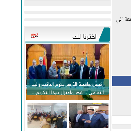
عيد
مواكبة خطوات
الفطر..ويحتشدون
الرئيس السيسي...
عة إلي
وسط آلاف...
اخترنا لك
رئيس جامعة الأزهر يكرم النائب وليد
التمامي .. فخر واعتزاز بهذا التكريم...