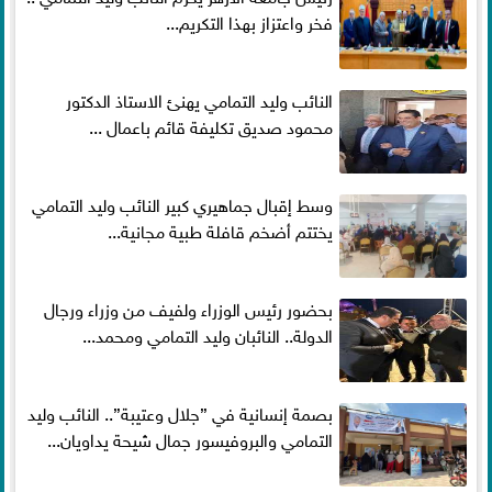
فخر واعتزاز بهذا التكريم...
النائب وليد التمامي يهنئ الاستاذ الدكتور
محمود صديق تكليفة قائم باعمال ...
وسط إقبال جماهيري كبير النائب وليد التمامي
يختتم أضخم قافلة طبية مجانية...
بحضور رئيس الوزراء ولفيف من وزراء ورجال
الدولة.. النائبان وليد التمامي ومحمد...
بصمة إنسانية في ”جلال وعتيبة”.. النائب وليد
التمامي والبروفيسور جمال شيحة يداويان...