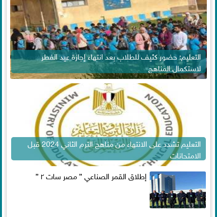
التعليم: حضور كثيف للطلاب بعد انتهاء إجازة عيد الفطر
لاستكمال المناهج
التعليم تشدد على الانتهاء من مناهج الترم الثاني 2024 قبل
الامتحانات
إطلاق القمر الصناعي ” مصر سات ٢ ”