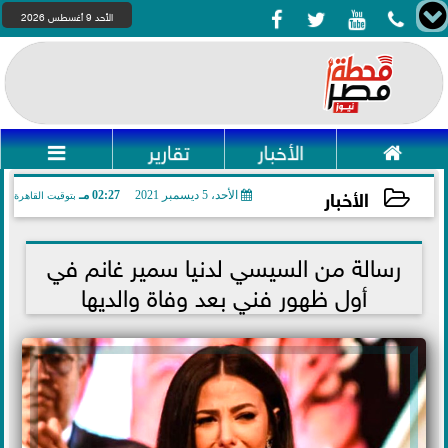




الأحد 9 أغسطس 2026

الأخبار
تقارير

الأخبار
الأحد، 5 ديسمبر 2021
02:27 مـ
بتوقيت القاهرة
2021-12-05 14:27:59
رسالة من السيسي لدنيا سمير غانم في
أول ظهور فني بعد وفاة والديها