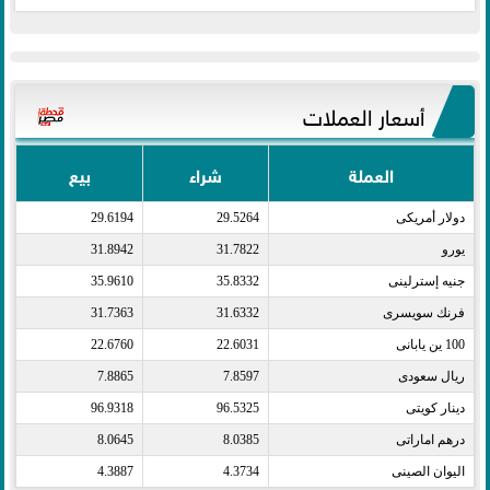
أسعار العملات
العملة
شراء
بيع
دولار أمريكى​
29.5264
29.6194
يورو​
31.7822
31.8942
جنيه إسترلينى​
35.8332
35.9610
فرنك سويسرى​
31.6332
31.7363
100 ين يابانى​
22.6031
22.6760
ريال سعودى​
7.8597
7.8865
دينار كويتى​
96.5325
96.9318
درهم اماراتى​
8.0385
8.0645
اليوان الصينى​
4.3734
4.3887