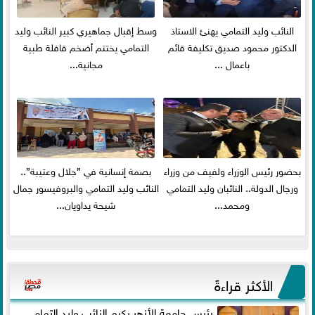
النائب وليد التمامي يهنئ الاستاذ
وسط إقبال جماهيري كبير النائب وليد
الدكتور محمود صديق تكليفة قائم
التمامي يختتم أضخم قافلة طبية
باعمال ...
مجانية...
بحضور رئيس الوزراء ولفيف من وزراء
بصمة إنسانية في ”جلال وعتيبة”..
ورجال الدولة.. النائبان وليد التمامي
النائب وليد التمامي والبروفيسور جمال
ومحمد...
شيحة يداويان...
الأكثر قراءةً
رئيس جامعة الأزهر يكرم النائب وليد التمامي ..