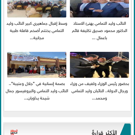
النائب وليد التمامي يهنئ الاستاذ
وسط إقبال جماهيري كبير النائب وليد
الدكتور محمود صديق تكليفة قائم
التمامي يختتم أضخم قافلة طبية
باعمال ...
مجانية...
بحضور رئيس الوزراء ولفيف من وزراء
بصمة إنسانية في ”جلال وعتيبة”..
ورجال الدولة.. النائبان وليد التمامي
النائب وليد التمامي والبروفيسور جمال
ومحمد...
شيحة يداويان...
الأكثر قراءةً