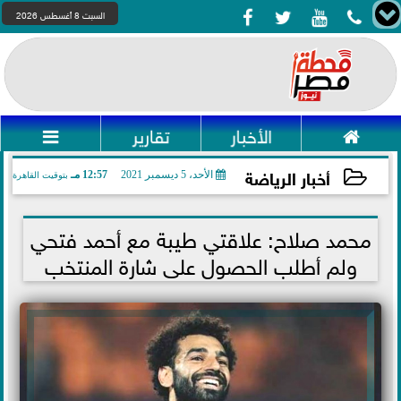




السبت 8 أغسطس 2026

الأخبار
تقارير

أخبار الرياضة
الأحد، 5 ديسمبر 2021
12:57 مـ
بتوقيت القاهرة
2021-12-05 12:57:02
محمد صلاح: علاقتي طيبة مع أحمد فتحي
ولم أطلب الحصول على شارة المنتخب