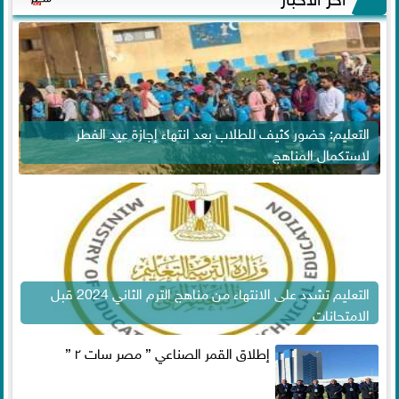
التعليم: حضور كثيف للطلاب بعد انتهاء إجازة عيد الفطر
لاستكمال المناهج
التعليم تشدد على الانتهاء من مناهج الترم الثاني 2024 قبل
الامتحانات
إطلاق القمر الصناعي ” مصر سات ٢ ”