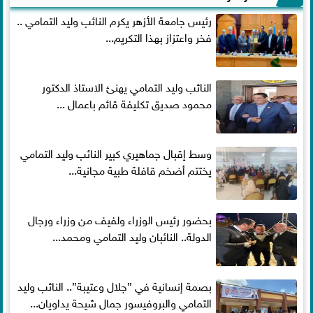
رئيس جامعة الأزهر يكرم النائب وليد التمامي ..
فخر واعتزاز بهذا التكريم...
النائب وليد التمامي يهنئ الاستاذ الدكتور
محمود صديق تكليفة قائم باعمال ...
وسط إقبال جماهيري كبير النائب وليد التمامي
يختتم أضخم قافلة طبية مجانية...
بحضور رئيس الوزراء ولفيف من وزراء ورجال
الدولة.. النائبان وليد التمامي ومحمد...
بصمة إنسانية في ”جلال وعتيبة”.. النائب وليد
التمامي والبروفيسور جمال شيحة يداويان...