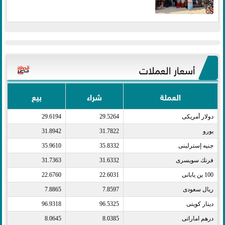
أسعار العملات
العملة
شراء
بيع
دولار أمريكى​
29.5264
29.6194
يورو​
31.7822
31.8942
جنيه إسترلينى​
35.8332
35.9610
فرنك سويسرى​
31.6332
31.7363
100 ين يابانى​
22.6031
22.6760
ريال سعودى​
7.8597
7.8865
دينار كويتى​
96.5325
96.9318
درهم اماراتى​
8.0385
8.0645