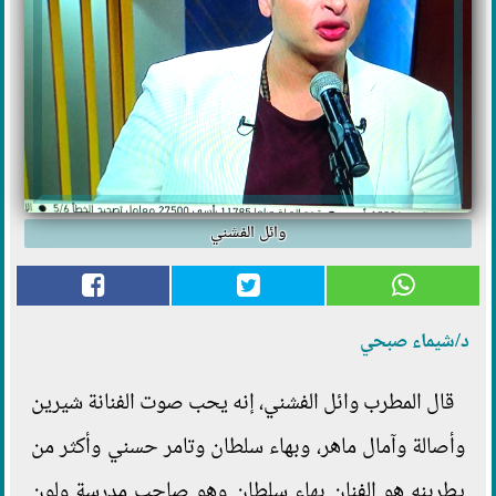
وائل الفشني
د/شيماء صبحي
قال المطرب وائل الفشني، إنه يحب صوت الفنانة شيرين
وأصالة وآمال ماهر، وبهاء سلطان وتامر حسني وأكثر من
يطربنه هو الفنان بهاء سلطان وهو صاحب مدرسة ولون