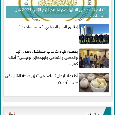
التعليم تشدد على الانتهاء من مناهج الترم الثاني 2024 قبل
الامتحانات
إطلاق القمر الصناعي ” مصر سات ٢ ”
بحضور قيادات حزب مستقبل وطن ”كيوان
والحصي والتمامي وابوحجازي وعيسي” أمانه
كفر...
أطعمة للرجال تساعد فى تعزيز صحة القلب فى
سن الأربعين
مقالات