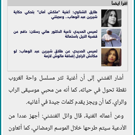
اقرأ أيضاً
طارق الشناوي: أغنية ”ملكش أمان” بتحكي حكاية
شيرين عبد الوهاب.. وعجبتني
لميس الحديدي ناعية الدكتور هاني رسلان: دافع عن
قضية النيل باستماتة
لميس الحديدي عن طلاق شيرين عبد الوهاب: لو
مكانش الراجل إضافة مالوش لازمة
أشار الفشني إلى أن أغنية تتر مسلسل واحة الغروب
نقطة تحول في حياته، كما أنه من محبي موسيقى الراب
والراي، كما أن ويجز يقدم كلمات جيدة في أغانيه.
وعن أعماله الفنية، قال وائل الفنشني: أجهز عددا من
الأدعية سيتم طرحها خلال الموسم الرمضاني، كما أتعاون