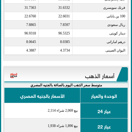
فرنك سويسرى​
31.6332
31.7363
100 ين يابانى​
22.6031
22.6760
ريال سعودى​
7.8597
7.8865
دينار كويتى​
96.5325
96.9318
درهم اماراتى​
8.0385
8.0645
اليوان الصينى​
4.3734
4.3887
أسعار الذهب
متوسط سعر الذهب اليوم بالصاغة بالجنيه المصري
الوحدة والعيار
الأسعار بالجنيه المصري
عيار 24
بيع 2,069 شراء 2,114
عيار 22
بيع 1,896 شراء 1,938