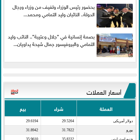
بحضور رئيس الوزراء ولفيف من وزراء ورجال
الدولة.. النائبان وليد التمامي ومحمد...
بصمة إنسانية في ”جلال وعتيبة”.. النائب وليد
التمامي والبروفيسور جمال شيحة يداويان...
أسعار العملات
العملة
شراء
بيع
دولار أمريكى​
29.5264
29.6194
يورو​
31.7822
31.8942
جنيه إسترلينى​
35.8332
35.9610