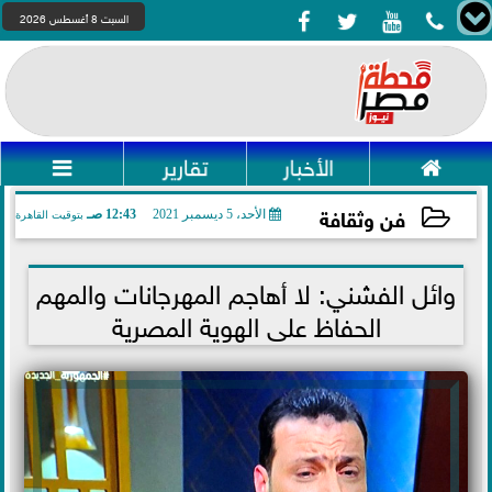




السبت 8 أغسطس 2026

الأخبار
تقارير

فن وثقافة
الأحد، 5 ديسمبر 2021
12:43 صـ
بتوقيت القاهرة
2021-12-05 00:43:09
وائل الفشني: لا أهاجم المهرجانات والمهم
الحفاظ على الهوية المصرية