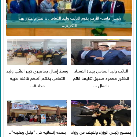
رئيس جامعة الأزهر يكرم النائب وليد التمامي .. فخر واعتزاز بهذا
التكريم...
النائب وليد التمامي يهنئ الاستاذ
وسط إقبال جماهيري كبير النائب وليد
الدكتور محمود صديق تكليفة قائم
التمامي يختتم أضخم قافلة طبية
باعمال ...
مجانية...
بحضور رئيس الوزراء ولفيف من وزراء
بصمة إنسانية في ”جلال وعتيبة”..