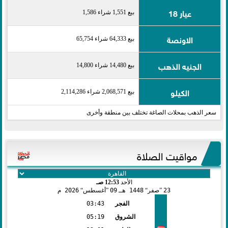
عيار 18
بيع 1,551 شراء 1,586
الاونصة
بيع 64,333 شراء 65,754
الجنيه الذهب
بيع 14,480 شراء 14,800
الكيلو
بيع 2,068,571 شراء 2,114,286
سعر الذهب بمحلات الصاغة تختلف بين منطقة وأخرى
مواقيت الصلاة
الأحد
12:53 صـ
23
صفر
1448 هـ
09
أغسطس
2026 م
الفجر
03:43
الشروق
05:19