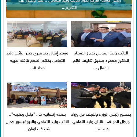
التكريم...
النائب وليد التمامي يهنئ الاستاذ
وسط إقبال جماهيري كبير النائب وليد
الدكتور محمود صديق تكليفة قائم
التمامي يختتم أضخم قافلة طبية
باعمال ...
مجانية...
بحضور رئيس الوزراء ولفيف من وزراء
بصمة إنسانية في ”جلال وعتيبة”..
ورجال الدولة.. النائبان وليد التمامي
النائب وليد التمامي والبروفيسور جمال
ومحمد...
شيحة يداويان...