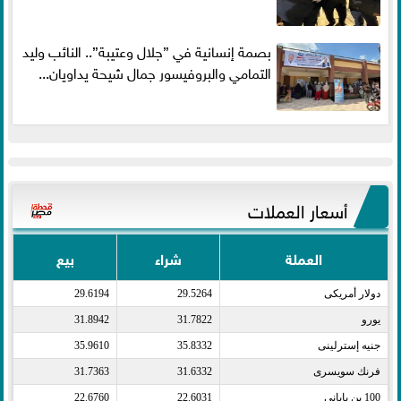
بصمة إنسانية في ”جلال وعتيبة”.. النائب وليد
التمامي والبروفيسور جمال شيحة يداويان...
أسعار العملات
العملة
شراء
بيع
دولار أمريكى​
29.5264
29.6194
يورو​
31.7822
31.8942
جنيه إسترلينى​
35.8332
35.9610
فرنك سويسرى​
31.6332
31.7363
100 ين يابانى​
22.6031
22.6760