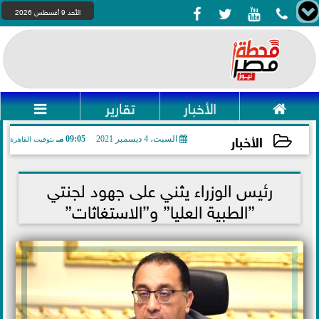




الأحد 9 أغسطس 2026

الأخبار
تقارير

الأخبار
السبت، 4 ديسمبر 2021
09:05 مـ
بتوقيت القاهرة
2021-12-04 21:05:48
رئيس الوزراء يثني على جهود لجنتي
”الطبية العليا” و”الاستغاثات”