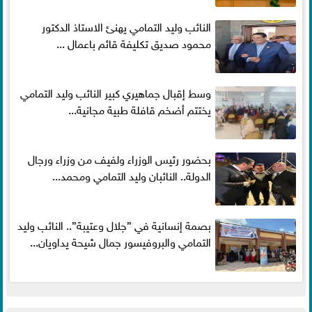
النائب وليد التمامي يهنئ الاستاذ الدكتور
محمود صديق تكليفة قائم باعمال ...
وسط إقبال جماهيري كبير النائب وليد التمامي
يختتم أضخم قافلة طبية مجانية...
بحضور رئيس الوزراء ولفيف من وزراء ورجال
الدولة.. النائبان وليد التمامي ومحمد...
بصمة إنسانية في ”جلال وعتيبة”.. النائب وليد
التمامي والبروفيسور جمال شيحة يداويان...