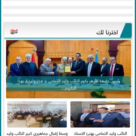
اخترنا لك
رئيس جامعة الأزهر يكرم النائب وليد التمامي .. فخر واعتزاز بهذا
التكريم...
النائب وليد التمامي يهنئ الاستاذ
وسط إقبال جماهيري كبير النائب وليد