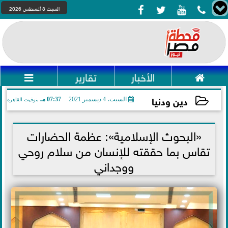




السبت 8 أغسطس 2026

الأخبار
تقارير

دين ودنيا
السبت، 4 ديسمبر 2021
07:37 مـ
بتوقيت القاهرة
2021-12-04 19:37:51
«البحوث الإسلامية»: عظمة الحضارات
تقاس بما حققته للإنسان من سلام روحي
ووجداني