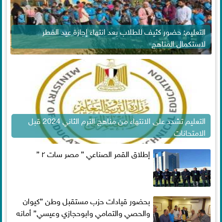
التعليم: حضور كثيف للطلاب بعد انتهاء إجازة عيد الفطر
لاستكمال المناهج
التعليم تشدد على الانتهاء من مناهج الترم الثاني 2024 قبل
الامتحانات
إطلاق القمر الصناعي ” مصر سات ٢ ”
بحضور قيادات حزب مستقبل وطن ”كيوان
والحصي والتمامي وابوحجازي وعيسي” أمانه