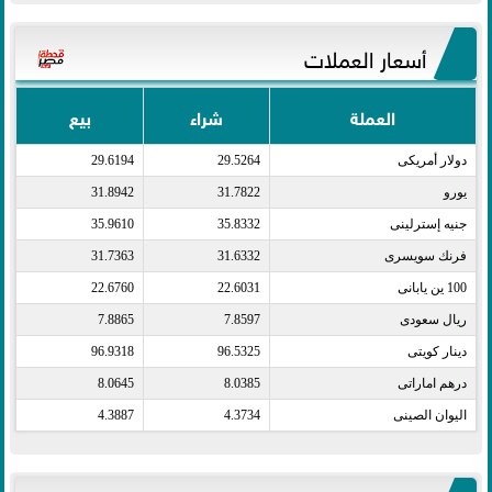
أسعار العملات
العملة
شراء
بيع
دولار أمريكى​
29.5264
29.6194
يورو​
31.7822
31.8942
جنيه إسترلينى​
35.8332
35.9610
فرنك سويسرى​
31.6332
31.7363
100 ين يابانى​
22.6031
22.6760
ريال سعودى​
7.8597
7.8865
دينار كويتى​
96.5325
96.9318
درهم اماراتى​
8.0385
8.0645
اليوان الصينى​
4.3734
4.3887