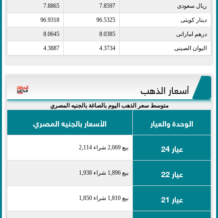
ريال سعودى​
7.8597
7.8865
دينار كويتى​
96.5325
96.9318
درهم اماراتى​
8.0385
8.0645
اليوان الصينى​
4.3734
4.3887
أسعار الذهب
متوسط سعر الذهب اليوم بالصاغة بالجنيه المصري
الوحدة والعيار
الأسعار بالجنيه المصري
عيار 24
بيع 2,069 شراء 2,114
عيار 22
بيع 1,896 شراء 1,938
عيار 21
بيع 1,810 شراء 1,850