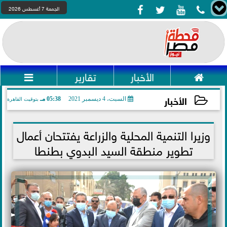




الجمعة 7 أغسطس 2026

الأخبار
تقارير

الأخبار
السبت، 4 ديسمبر 2021
05:38 مـ
بتوقيت القاهرة
2021-12-04 17:38:14
وزيرا التنمية المحلية والزراعة يفتتحان أعمال
تطوير منطقة السيد البدوي بطنطا