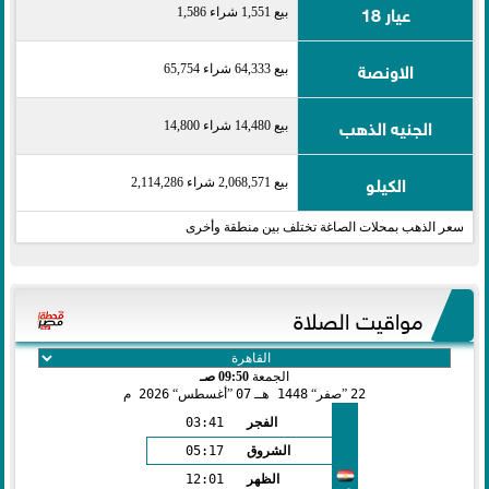
عيار 18
بيع 1,551 شراء 1,586
الاونصة
بيع 64,333 شراء 65,754
الجنيه الذهب
بيع 14,480 شراء 14,800
الكيلو
بيع 2,068,571 شراء 2,114,286
سعر الذهب بمحلات الصاغة تختلف بين منطقة وأخرى
مواقيت الصلاة
الجمعة
09:50 صـ
22
صفر
1448 هـ
07
أغسطس
2026 م
الفجر
03:41
الشروق
05:17
الظهر
12:01