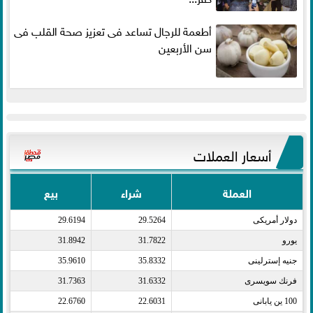
أطعمة للرجال تساعد فى تعزيز صحة القلب فى
سن الأربعين
أسعار العملات
العملة
شراء
بيع
دولار أمريكى​
29.5264
29.6194
يورو​
31.7822
31.8942
جنيه إسترلينى​
35.8332
35.9610
فرنك سويسرى​
31.6332
31.7363
100 ين يابانى​
22.6031
22.6760