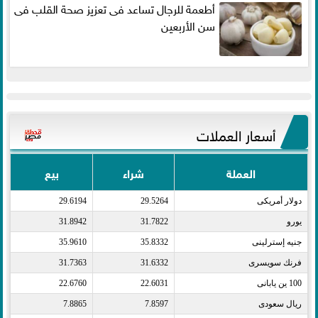
أطعمة للرجال تساعد فى تعزيز صحة القلب فى
سن الأربعين
أسعار العملات
العملة
شراء
بيع
دولار أمريكى​
29.5264
29.6194
يورو​
31.7822
31.8942
جنيه إسترلينى​
35.8332
35.9610
فرنك سويسرى​
31.6332
31.7363
100 ين يابانى​
22.6031
22.6760
ريال سعودى​
7.8597
7.8865