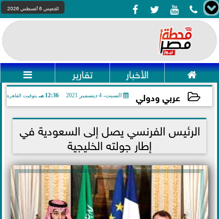




الخميس 6 أغسطس 2026

الأخبار
تقارير

عربي ودولي
السبت، 4 ديسمبر 2021
12:36 مـ
بتوقيت القاهرة
2021-12-04 12:36:26
الرئيس الفرنسي يصل إلى السعودية في
إطار جولته الخليجية