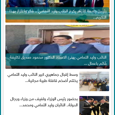
رئيس جامعة الأزهر يكرم النائب وليد التمامي .. فخر واعتزاز بهذا
التكريم...
النائب وليد التمامي يهنئ الاستاذ الدكتور محمود صديق تكليفة
قائم باعمال ...
وسط إقبال جماهيري كبير النائب وليد التمامي
يختتم أضخم قافلة طبية مجانية...
بحضور رئيس الوزراء ولفيف من وزراء ورجال
الدولة.. النائبان وليد التمامي ومحمد...