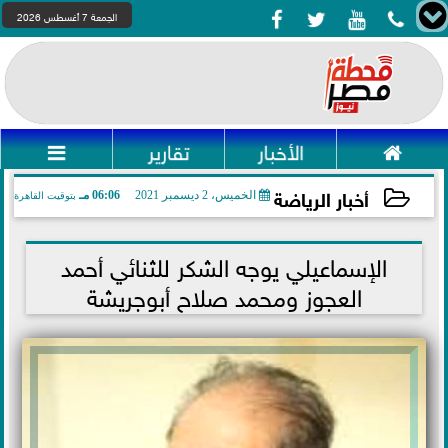




الجمعة 7 أغسطس 2026

الأخبار
تقارير

أخبار الرياضة
الخميس، 2 ديسمبر 2021
06:06 مـ
بتوقيت القاهرة
2021-12-02 18:06:00
الإسماعيلي يوجه الشكر للثنائي أحمد
العجوز ومحمد صلاح أبوجريشة