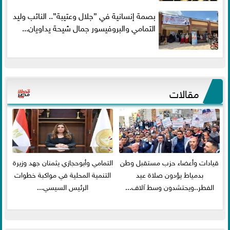
بصمة إنسانية في ”جلال وعتيبة”.. النائب وليد
التمامي والبروفيسور جمال شيحة يداويان...
مقالات
قيادات وأعضاء حزب مستقبل وطن
التمامي وأبوحجازي يثمنان جهد وزيرة
بدمياط يؤدون صلاة عيد
التنمية المحلية في مواكبة خطوات
الفطر..ويحتشدون وسط آلاف...
الرئيس السيسي...