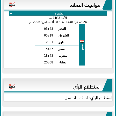
مواقيت الصلاة
الأحد
04:38 مـ
24
صفر
1448 هـ
09
أغسطس
2026 م
الفجر
03:43
الشروق
05:19
الظهر
12:01
مصر
العصر
15:37
المغرب
18:43
العشاء
20:08
استطلاع الرأي
استطلاع الرأي: اضغط للتحميل