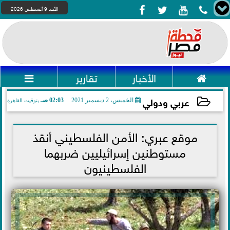




الأحد 9 أغسطس 2026

الأخبار
تقارير

عربي ودولي
الخميس، 2 ديسمبر 2021
02:03 صـ
بتوقيت القاهرة
2021-12-02 02:03:21
موقع عبري: الأمن الفلسطيني أنقذ
مستوطنين إسرائيليين ضربهما
الفلسطينيون