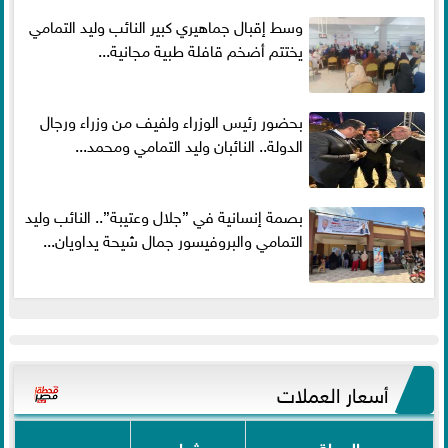
وسط إقبال جماهيري كبير النائب وليد التمامي
يختتم أضخم قافلة طبية مجانية...
بحضور رئيس الوزراء ولفيف من وزراء ورجال
الدولة.. النائبان وليد التمامي ومحمد...
بصمة إنسانية في ”جلال وعتيبة”.. النائب وليد
التمامي والبروفيسور جمال شيحة يداويان...
أسعار العملات
العملة
شراء
بيع