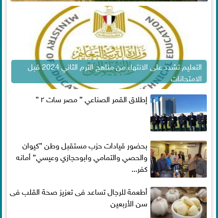
التعليم تشدد على الانتهاء من مناهج الترم الثاني 2024 قبل
الامتحانات
إطلاق القمر الصناعي ” مصر سات ٢ ”
بحضور قيادات حزب مستقبل وطن ”كيوان
والحصي والتمامي وابوحجازي وعيسي” أمانه
كفر...
أطعمة للرجال تساعد فى تعزيز صحة القلب فى
سن الأربعين