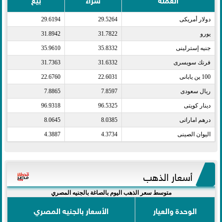
دولار أمريكى​
29.5264
29.6194
يورو​
31.7822
31.8942
جنيه إسترلينى​
35.8332
35.9610
فرنك سويسرى​
31.6332
31.7363
100 ين يابانى​
22.6031
22.6760
ريال سعودى​
7.8597
7.8865
دينار كويتى​
96.5325
96.9318
درهم اماراتى​
8.0385
8.0645
اليوان الصينى​
4.3734
4.3887
أسعار الذهب
متوسط سعر الذهب اليوم بالصاغة بالجنيه المصري
الوحدة والعيار
الأسعار بالجنيه المصري