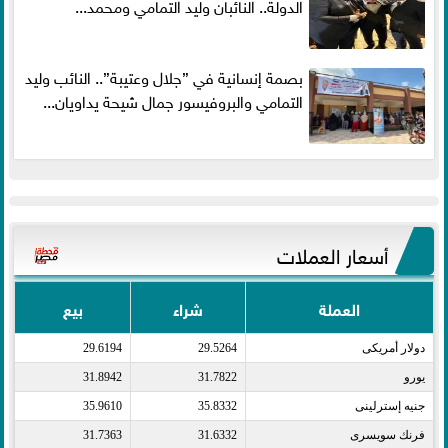
الدولة.. النائبان وليد التمامي ومحمد...
بصمة إنسانية في ”جلال وعتيبة”.. النائب وليد
التمامي والبروفيسور جمال شيحة يداويان...
أسعار العملات
العملة
شراء
بيع
دولار أمريكى​
29.5264
29.6194
يورو​
31.7822
31.8942
جنيه إسترلينى​
35.8332
35.9610
فرنك سويسرى​
31.6332
31.7363