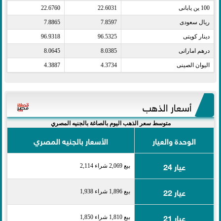
100 ين يابانى​
22.6031
22.6760
ريال سعودى​
7.8597
7.8865
دينار كويتى​
96.5325
96.9318
درهم اماراتى​
8.0385
8.0645
اليوان الصينى​
4.3734
4.3887
أسعار الذهب
متوسط سعر الذهب اليوم بالصاغة بالجنيه المصري
الوحدة والعيار
الأسعار بالجنيه المصري
عيار 24
بيع 2,069 شراء 2,114
عيار 22
بيع 1,896 شراء 1,938
عيار 21
بيع 1,810 شراء 1,850