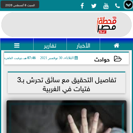




السبت 8 أغسطس 2026

الأخبار
تقارير

حوادث
الثلاثاء، 30 نوفمبر 2021
07:46 مـ
بتوقيت القاهرة
2021-11-30 19:46:09
تفاصيل التحقيق مع سائق تحرش بـ3
فتيات في الغربية