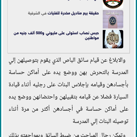
حقيقة بيع مناديل مخدرة لل
فتيات
في الشرقية
حبس نصاب استولى على مليوني و500 ألف جنيه من
مواطنين
والابلاغ عن قيام سائق الباص الذي يقوم بتوصيلهن إلي
المدرسة بالتحرش بهن ووضع يده على أماكن حساسة
بأجسادهن وقيامه بإجلاس البنات على رجليه أثناء قيادة
السيارة فضلا عن قيامه بتقبيلهن واحتضانهن ووضع يده
على أماكن حساسة في أجسادهن أكثر من مرة أثناء
توصيله البنات إلي المدرسة
وتمكن رجال المباحث من ضبط السائق وبمواجهته بذلك