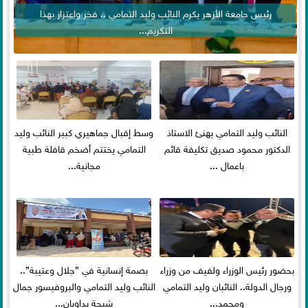
رئيس جامعة الأزهر يكرم النائب وليد التمامي .. فخر واعتزاز بهذا
التكريم...
النائب وليد التمامي يهنئ الاستاذ
وسط إقبال جماهيري كبير النائب وليد
الدكتور محمود صديق تكليفة قائم
التمامي يختتم أضخم قافلة طبية
باعمال ...
مجانية...
بحضور رئيس الوزراء ولفيف من وزراء
بصمة إنسانية في ”جلال وعتيبة”..
ورجال الدولة.. النائبان وليد التمامي
النائب وليد التمامي والبروفيسور جمال
ومحمد...
شيحة يداويان...