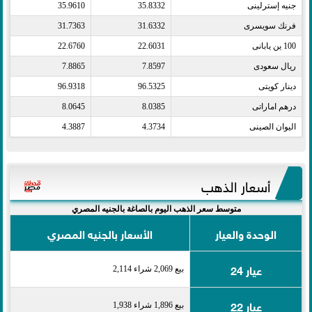
جنيه إسترلينى​
35.8332
35.9610
فرنك سويسرى​
31.6332
31.7363
100 ين يابانى​
22.6031
22.6760
ريال سعودى​
7.8597
7.8865
دينار كويتى​
96.5325
96.9318
درهم اماراتى​
8.0385
8.0645
اليوان الصينى​
4.3734
4.3887
أسعار الذهب
متوسط سعر الذهب اليوم بالصاغة بالجنيه المصري
الوحدة والعيار
الأسعار بالجنيه المصري
عيار 24
بيع 2,069 شراء 2,114
عيار 22
بيع 1,896 شراء 1,938