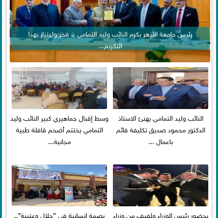
رئيس جامعة الأزهر يكرم النائب وليد التمامي .. فخر واعتزاز بهذا
التكريم...
النائب وليد التمامي يهنئ الاستاذ
وسط إقبال جماهيري كبير النائب وليد
الدكتور محمود صديق تكليفة قائم
التمامي يختتم أضخم قافلة طبية
باعمال ...
مجانية...
بحضور رئيس الوزراء ولفيف من وزراء
بصمة إنسانية في ”جلال وعتيبة”..