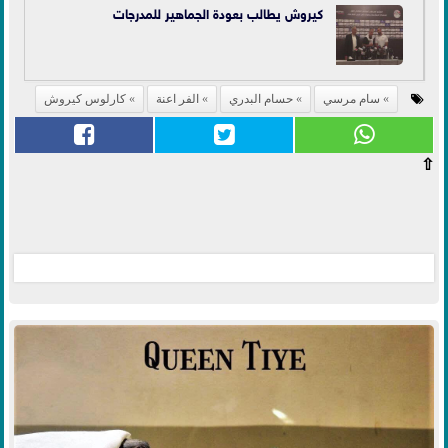
كيروش يطالب بعودة الجماهير للمدرجات
سام مرسي
حسام البدري
الفر اعنة
كارلوس كيروش
⇧