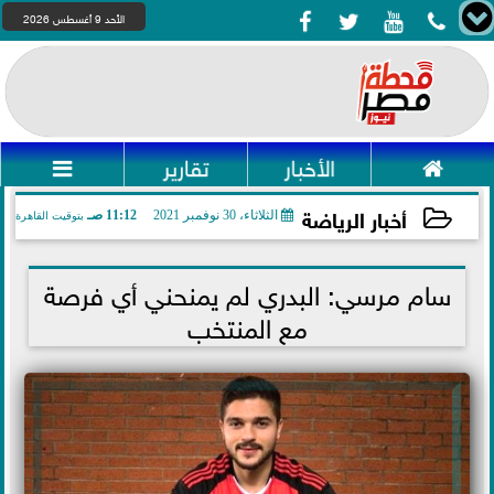




الأحد 9 أغسطس 2026

الأخبار
تقارير

أخبار الرياضة
الثلاثاء، 30 نوفمبر 2021
11:12 صـ
بتوقيت القاهرة
2021-11-30 11:12:35
سام مرسي: البدري لم يمنحني أي فرصة
مع المنتخب