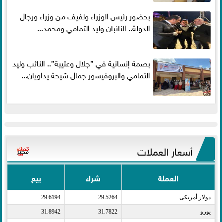
بحضور رئيس الوزراء ولفيف من وزراء ورجال
الدولة.. النائبان وليد التمامي ومحمد...
بصمة إنسانية في ”جلال وعتيبة”.. النائب وليد
التمامي والبروفيسور جمال شيحة يداويان...
أسعار العملات
العملة
شراء
بيع
دولار أمريكى​
29.5264
29.6194
يورو​
31.7822
31.8942