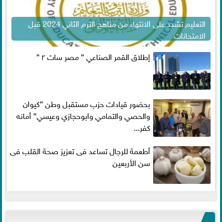
التعليم تشدد على الانتهاء من مناهج الترم الثاني 2024 قبل
الامتحانات
إطلاق القمر الصناعي ” مصر سات ٢ ”
بحضور قيادات حزب مستقبل وطن ”كيوان
والحصي والتمامي وابوحجازي وعيسي” أمانه
كفر...
أطعمة للرجال تساعد فى تعزيز صحة القلب فى
سن الأربعين