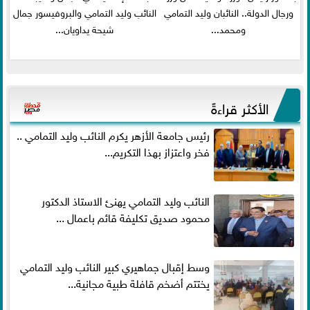
ورجال الدولة.. النائبان وليد التمامي
النائب وليد التمامي والبروفيسور جمال
ومحمد...
شيحة يداويان...
الأكثر قراءةً
رئيس جامعة الأزهر يكرم النائب وليد التمامي ..
فخر واعتزاز بهذا التكريم...
النائب وليد التمامي يهنئ الاستاذ الدكتور
محمود صديق تكليفة قائم باعمال ...
وسط إقبال جماهيري كبير النائب وليد التمامي
يختتم أضخم قافلة طبية مجانية...