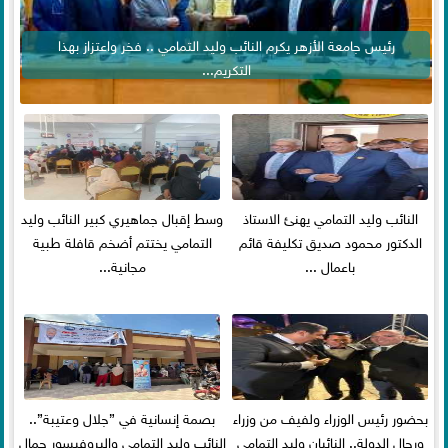
رئيس جامعة الأزهر يكرم النائب وليد التمامي .. فخر واعتزاز بهذا
التكريم...
النائب وليد التمامي يهنئ الاستاذ
وسط إقبال جماهيري كبير النائب وليد
الدكتور محمود صديق تكليفة قائم
التمامي يختتم أضخم قافلة طبية
باعمال ...
مجانية...
بحضور رئيس الوزراء ولفيف من وزراء
بصمة إنسانية في ”جلال وعتيبة”..
ورجال الدولة.. النائبان وليد التمامي
النائب وليد التمامي والبروفيسور جمال