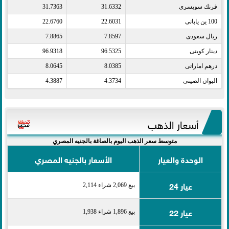
فرنك سويسرى​
31.6332
31.7363
100 ين يابانى​
22.6031
22.6760
ريال سعودى​
7.8597
7.8865
دينار كويتى​
96.5325
96.9318
درهم اماراتى​
8.0385
8.0645
اليوان الصينى​
4.3734
4.3887
أسعار الذهب
متوسط سعر الذهب اليوم بالصاغة بالجنيه المصري
الوحدة والعيار
الأسعار بالجنيه المصري
عيار 24
بيع 2,069 شراء 2,114
عيار 22
بيع 1,896 شراء 1,938