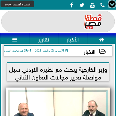




السبت 8 أغسطس 2026

الأخبار
تقارير

الأخبار
الإثنين، 29 نوفمبر 2021
09:44 مـ
بتوقيت القاهرة
2021-11-29 21:44:31
وزير الخارجية يبحث مع نظيره الأردني سبل
مواصلة تعزيز مجالات التعاون الثنائي