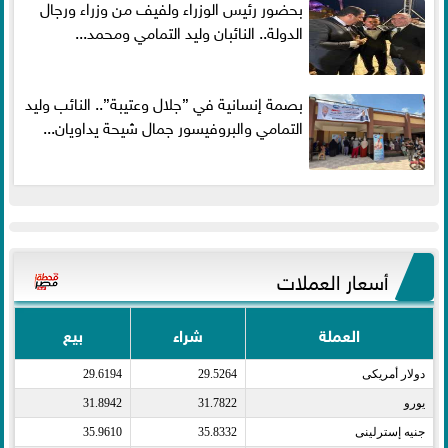
بحضور رئيس الوزراء ولفيف من وزراء ورجال
الدولة.. النائبان وليد التمامي ومحمد...
بصمة إنسانية في ”جلال وعتيبة”.. النائب وليد
التمامي والبروفيسور جمال شيحة يداويان...
أسعار العملات
العملة
شراء
بيع
دولار أمريكى​
29.5264
29.6194
يورو​
31.7822
31.8942
جنيه إسترلينى​
35.8332
35.9610