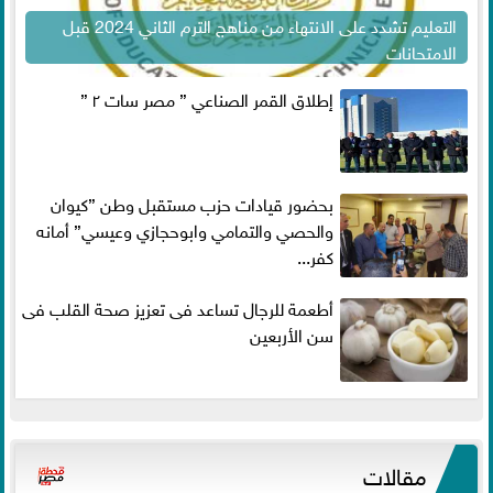
التعليم تشدد على الانتهاء من مناهج الترم الثاني 2024 قبل
الامتحانات
إطلاق القمر الصناعي ” مصر سات ٢ ”
بحضور قيادات حزب مستقبل وطن ”كيوان
والحصي والتمامي وابوحجازي وعيسي” أمانه
كفر...
أطعمة للرجال تساعد فى تعزيز صحة القلب فى
سن الأربعين
مقالات