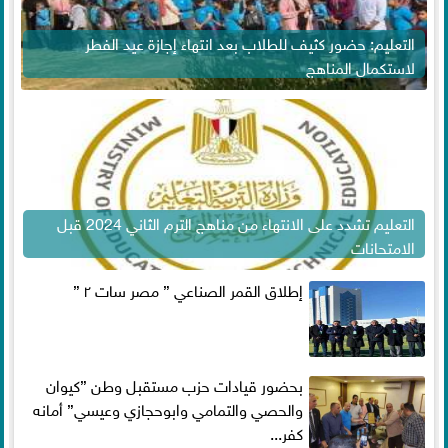
التعليم: حضور كثيف للطلاب بعد انتهاء إجازة عيد الفطر
لاستكمال المناهج
التعليم تشدد على الانتهاء من مناهج الترم الثاني 2024 قبل
الامتحانات
إطلاق القمر الصناعي ” مصر سات ٢ ”
بحضور قيادات حزب مستقبل وطن ”كيوان
والحصي والتمامي وابوحجازي وعيسي” أمانه
كفر...