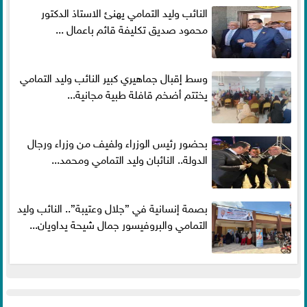
النائب وليد التمامي يهنئ الاستاذ الدكتور
محمود صديق تكليفة قائم باعمال ...
وسط إقبال جماهيري كبير النائب وليد التمامي
يختتم أضخم قافلة طبية مجانية...
بحضور رئيس الوزراء ولفيف من وزراء ورجال
الدولة.. النائبان وليد التمامي ومحمد...
بصمة إنسانية في ”جلال وعتيبة”.. النائب وليد
التمامي والبروفيسور جمال شيحة يداويان...