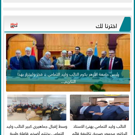
اخترنا لك
رئيس جامعة الأزهر يكرم النائب وليد التمامي .. فخر واعتزاز بهذا
التكريم...
النائب وليد التمامي يهنئ الاستاذ
وسط إقبال جماهيري كبير النائب وليد
الدكتور محمود صديق تكليفة قائم
التمامي يختتم أضخم قافلة طبية