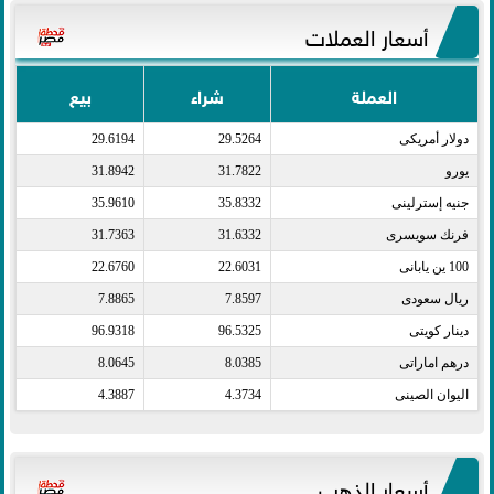
أسعار العملات
العملة
شراء
بيع
دولار أمريكى​
29.5264
29.6194
يورو​
31.7822
31.8942
جنيه إسترلينى​
35.8332
35.9610
فرنك سويسرى​
31.6332
31.7363
100 ين يابانى​
22.6031
22.6760
ريال سعودى​
7.8597
7.8865
دينار كويتى​
96.5325
96.9318
درهم اماراتى​
8.0385
8.0645
اليوان الصينى​
4.3734
4.3887
أسعار الذهب