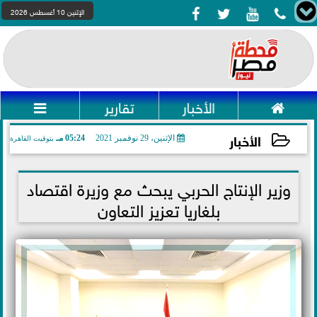




الإثنين 10 أغسطس 2026

الأخبار
تقارير

الأخبار
الإثنين، 29 نوفمبر 2021
05:24 مـ
بتوقيت القاهرة
2021-11-29 17:24:17
وزير الإنتاج الحربي يبحث مع وزيرة اقتصاد
بلغاريا تعزيز التعاون