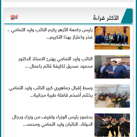
الأكثر قراءةً
رئيس جامعة الأزهر يكرم النائب وليد التمامي ..
فخر واعتزاز بهذا التكريم...
النائب وليد التمامي يهنئ الاستاذ الدكتور
محمود صديق تكليفة قائم باعمال ...
وسط إقبال جماهيري كبير النائب وليد التمامي
يختتم أضخم قافلة طبية مجانية...
بحضور رئيس الوزراء ولفيف من وزراء ورجال
الدولة.. النائبان وليد التمامي ومحمد...