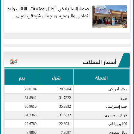
بصمة إنسانية في ”جلال وعتيبة”.. النائب وليد
التمامي والبروفيسور جمال شيحة يداويان...
أسعار العملات
العملة
شراء
بيع
دولار أمريكى​
29.5264
29.6194
يورو​
31.7822
31.8942
جنيه إسترلينى​
35.8332
35.9610
فرنك سويسرى​
31.6332
31.7363
100 ين يابانى​
22.6031
22.6760
ريال سعودى​
7.8597
7.8865