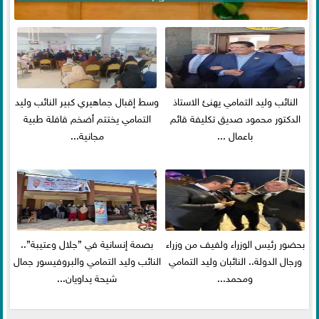
النائب وليد التمامي يهنئ الاستاذ
وسط إقبال جماهيري كبير النائب وليد
الدكتور محمود صديق تكليفة قائم
التمامي يختتم أضخم قافلة طبية
باعمال ...
مجانية...
بحضور رئيس الوزراء ولفيف من وزراء
بصمة إنسانية في ”جلال وعتيبة”..
ورجال الدولة.. النائبان وليد التمامي
النائب وليد التمامي والبروفيسور جمال
ومحمد...
شيحة يداويان...