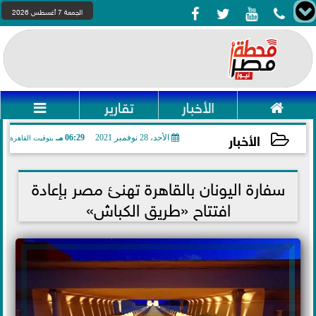




الجمعة 7 أغسطس 2026

الأخبار
تقارير

الأخبار
الأحد، 28 نوفمبر 2021
06:29 مـ
بتوقيت القاهرة
2021-11-28 18:29:31
سفارة اليونان بالقاهرة تهنئ مصر بإعادة
افتتاح «طريق الكباش»