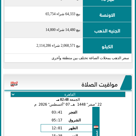
الاونصة
بيع 64,333 شراء 65,754
الجنيه الذهب
بيع 14,480 شراء 14,800
الكيلو
بيع 2,068,571 شراء 2,114,286
سعر الذهب بمحلات الصاغة تختلف بين منطقة وأخرى
مواقيت الصلاة
الجمعة
02:48 مـ
22
صفر
1448 هـ
07
أغسطس
2026 م
الفجر
03:41
الشروق
05:17
الظهر
12:01
مصر